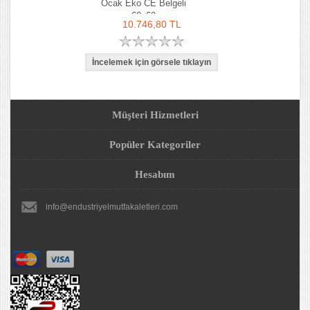
Ocak Eko CE Belgeli
60x60
10.746,80 TL
Müşteri Hizmetleri
Popüler Kategoriler
Hesabım
info@endustriyelmutfakaletleri.com