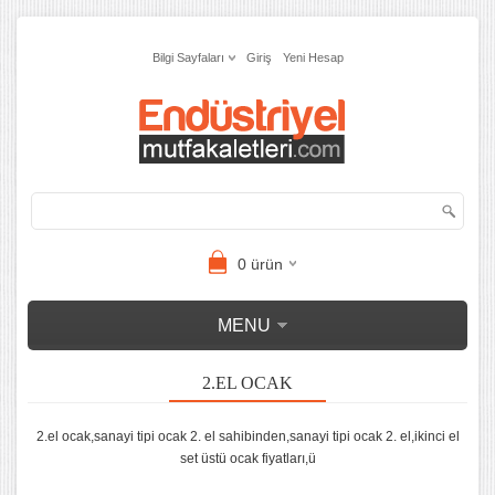
Bilgi Sayfaları
Giriş
Yeni Hesap
0
ürün
MENU
2.EL OCAK
2.el ocak,sanayi tipi ocak 2. el sahibinden,sanayi tipi ocak 2. el,ikinci el
set üstü ocak fiyatları,ü