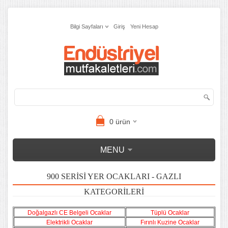
Bilgi Sayfaları
Giriş
Yeni Hesap
0
ürün
MENU
900 SERISI YER OCAKLARI - GAZLI
KATEGORILERI
Doğalgazlı CE Belgeli Ocaklar
Tüplü Ocaklar
Elektrikli Ocaklar
Fırınlı Kuzine Ocaklar