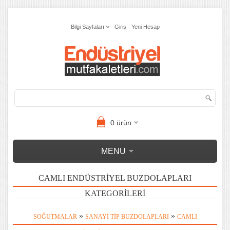
Bilgi Sayfaları
Giriş
Yeni Hesap
0
ürün
MENU
CAMLI ENDÜSTRIYEL BUZDOLAPLARI
KATEGORILERI
»
»
SOĞUTMALAR
SANAYI TIP BUZDOLAPLARI
CAMLI