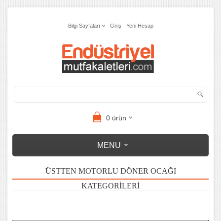
Bilgi Sayfaları
Giriş
Yeni Hesap
0
ürün
MENU
ÜSTTEN MOTORLU DÖNER OCAĞI
KATEGORILERI