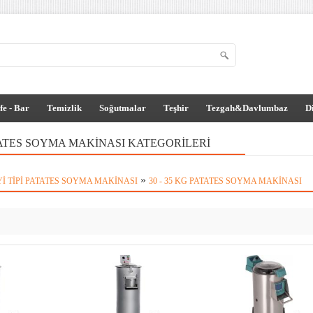
fe - Bar
Temizlik
Soğutmalar
Teşhir
Tezgah&Davlumbaz
D
ATATES SOYMA MAKINASI KATEGORILERI
»
I TIPI PATATES SOYMA MAKINASI
30 - 35 KG PATATES SOYMA MAKINASI