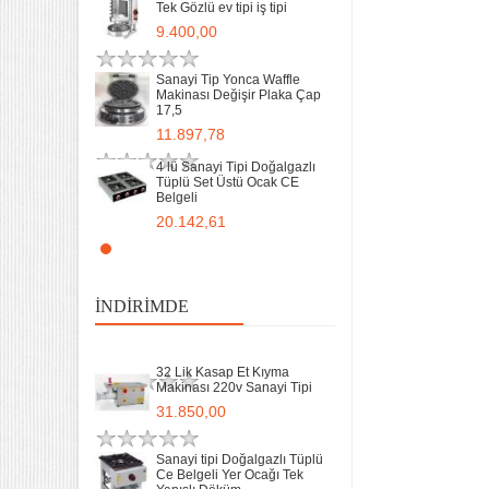
Tek Gözlü ev tipi iş tipi
32 Lik Kasap Et Kıyma
9.400,00
Makinası 220v Sanayi Tipi
31.850,00
Sanayi Tip Yonca Waffle
Makinası Değişir Plaka Çap
17,5
Sanayi tipi Doğalgazlı Tüplü
Ce Belgeli Yer Ocağı Tek
11.897,78
Yanışlı Döküm
6.203,60
4 lü Sanayi Tipi Doğalgazlı
Tüplü Set Üstü Ocak CE
Belgeli
70 Cm Yarı oluklu Doğalgazlı
Tüplü Ce Belgeli Döküm
20.142,61
Izgara
10.746,80
Remta Elektrikli Döner Ocağı
2 Gözlü ev tipi iş tipi
35 Kg un 50 kg Hamur Karma
13.200,00
Makinesi Yatık Kazan
İNDIRIMDE
Devirmeli Tekerlekli Ozay
Makina
Remta Elektrikli Döner Ocağı
22.925,00
Tek Gözlü ev tipi iş tipi
32 Lik Kasap Et Kıyma
9.400,00
Makinası 220v Sanayi Tipi
31.850,00
Sanayi Tip Yonca Waffle
Makinası Değişir Plaka Çap
17,5
Sanayi tipi Doğalgazlı Tüplü
Ce Belgeli Yer Ocağı Tek
11.897,78