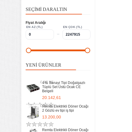
20.142,61
SEÇIMI DARALTIN
Remta Elektrikli Döner Ocağı
2 Gözlü ev tipi iş tipi
13.200,00
Fiyat Aralığı
EN AZ (TL)
EN ÇOK (TL)
–
Remta Elektrikli Döner Ocağı
Tek Gözlü ev tipi iş tipi
9.400,00
Sanayi Tip Yonca Waffle
Makinası Değişir Plaka Çap
YENI ÜRÜNLER
17,5
11.897,78
4 lü Sanayi Tipi Doğalgazlı
Tüplü Set Üstü Ocak CE
Belgeli
20.142,61
Remta Elektrikli Döner Ocağı
2 Gözlü ev tipi iş tipi
13.200,00
Remta Elektrikli Döner Ocağı