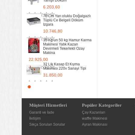
Yanışlı Döküm
6.203,60
70 Cm Yarı oluklu Doğalgazlı
Tüplü Ce Belgeli Döküm
Izgara
10.746,80
35 Kg un 50 kg Hamur Karma
Makinesi Yatık Kazan
Devirmeli Tekerlekli Ozay
Makina
22.925,00
32 Lik Kasap Et Kıyma
Makinası 220v Sanayi Tipi
31.850,00
Sanayi tipi Doğalgazlı Tüplü
Ce Belgeli Yer Ocağı Tek
Yanışlı Döküm
6.203,60
Müşteri Hizmetleri
Popüler Kategoriler
Garanti ve İade
70 Cm Yarı oluklu Doğalgazlı
Çay Kazanları
Tüplü Ce Belgeli Döküm
İletişim
waffle Makinesi
Izgara
Sıkça Sorulan Sorular
Ayran Makinası
10.746,80