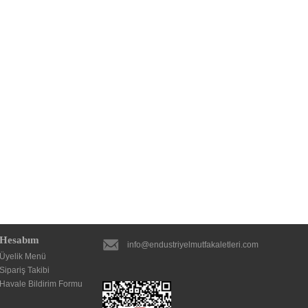
Hesabım
info@endustriyelmutfakaletleri.com
Üyelik Menü
Sipariş Takibi
Havale Bildirim Formu