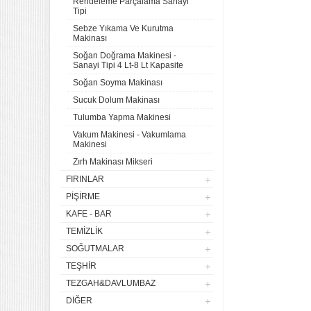
Rendeleme Parçalama Sanayi
Tipi
Sebze Yıkama Ve Kurutma
Makinası
Soğan Doğrama Makinesi -
Sanayi Tipi 4 Lt-8 Lt Kapasite
Soğan Soyma Makinası
Sucuk Dolum Makinası
Tulumba Yapma Makinesi
Vakum Makinesi - Vakumlama
Makinesi
Zırh Makinası Mikseri
FIRINLAR
PIŞIRME
KAFE - BAR
TEMIZLIK
SOĞUTMALAR
TEŞHIR
TEZGAH&DAVLUMBAZ
4 lü Sanayi Tipi Doğalgazlı
Tüplü Set Üstü Ocak CE
DIĞER
Belgeli