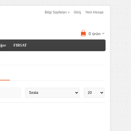
Bilgi Sayfaları
Giriş
Yeni Hesap
0
ürün
iğer
FIRSAT