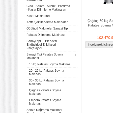
Gıda - Salam - Sucuk - Pastırma
- Kaşar Dilimleme Makinaları
Kaşar Makinaları
Çağdaş 30 Kg San
Köfte Şekillendirme Makinaları
Patates Soyma 
Öğütücü Makineler Sanayi Tipi
Patates Dilimleme Makinası
102.470,
Sanayi tipi El Blenderı -
Endüstriyel El Mikseri -
Parçalayıcı
Sanayi Tipi Patates Soyma
Makinası
10 kg Patates Soyma Makinası
20 - 25 kg Patates Soyma
Makinası
30 - 35 kg Patates Soyma
Makinası
Çağdaş Patates Soyma
Makinası
Empero Patates Soyma
Makinası
Sebze Doğrama Makinası