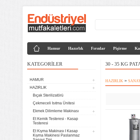
Hamur
Hazırlık
Fırınlar
Pişirme
Ka
KATEGORILER
30 - 35 KG P
HAMUR
»
HAZIRLIK
SANAY
HAZIRLIK
Bıçak Sterilizatörü
Çekmeceli Isıtma Ünitesi
Ekmek Dilimleme Makinası
Et Kemik Testeresi - Kasap
Testeresi
Et Kıyma Makinası I Kasap
Kıyma Makinesi Paslanmaz
Sanayi Tipi