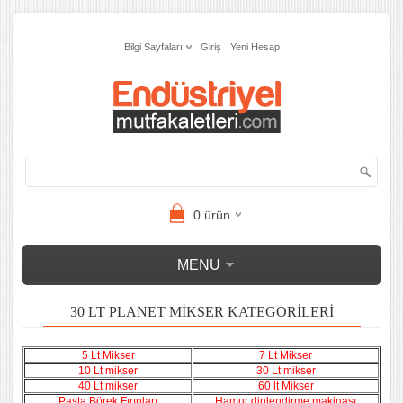
Bilgi Sayfaları
Giriş
Yeni Hesap
0
ürün
MENU
30 LT PLANET MIKSER KATEGORILERI
5 Lt Mikser
7 Lt Mikser
10 Lt mikser
30 Lt mikser
40 Lt mikser
60 lt Mikser
Pasta Börek Fırınları
Hamur dinlendirme makinası