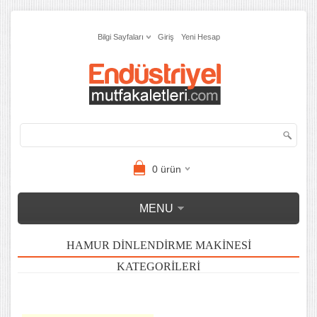
Bilgi Sayfaları
Giriş
Yeni Hesap
0
ürün
MENU
HAMUR DINLENDIRME MAKINESI
KATEGORILERI