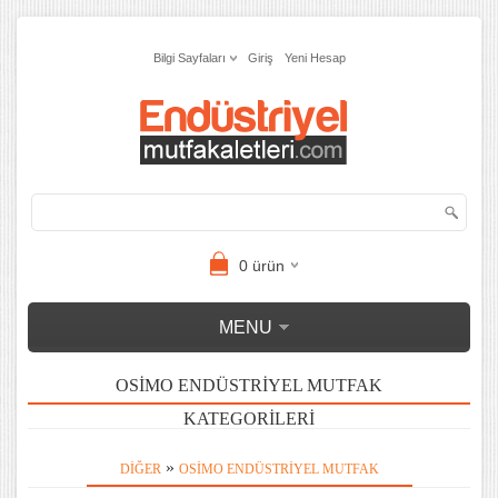
Bilgi Sayfaları
Giriş
Yeni Hesap
0
ürün
MENU
OSIMO ENDÜSTRIYEL MUTFAK
KATEGORILERI
»
DIĞER
OSIMO ENDÜSTRIYEL MUTFAK