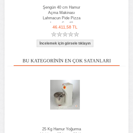
Şengün 40 cm Hamur
Açma Makinası
Lahmacun Pide Pizza
Lavaş Sm-40
46.411,58 TL
BU KATEGORININ EN ÇOK SATANLARI
25 Kg Hamur Yoğurma