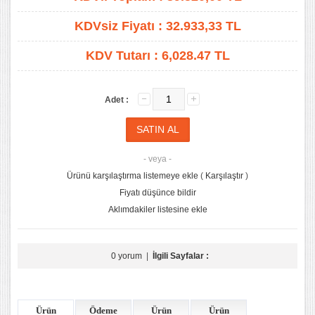
KDVsiz Fiyatı :
32.933,33
TL
KDV Tutarı :
6,028.47 TL
Adet :
- veya -
Ürünü karşılaştırma listemeye ekle
(
Karşılaştır
)
Fiyatı düşünce bildir
Aklımdakiler listesine ekle
0 yorum
|
İlgili Sayfalar :
Ürün
Ödeme
Ürün
Ürün