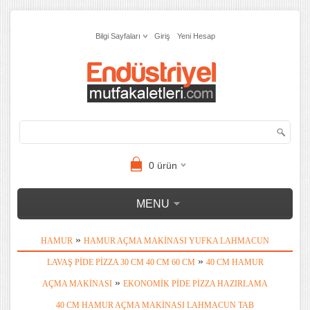
Bilgi Sayfaları
Giriş
Yeni Hesap
0
ürün
MENU
»
HAMUR
HAMUR AÇMA MAKINASI YUFKA LAHMACUN
»
LAVAŞ PIDE PIZZA 30 CM 40 CM 60 CM
40 CM HAMUR
»
AÇMA MAKINASI
EKONOMIK PIDE PIZZA HAZIRLAMA
40 CM HAMUR AÇMA MAKINASI LAHMACUN TAB