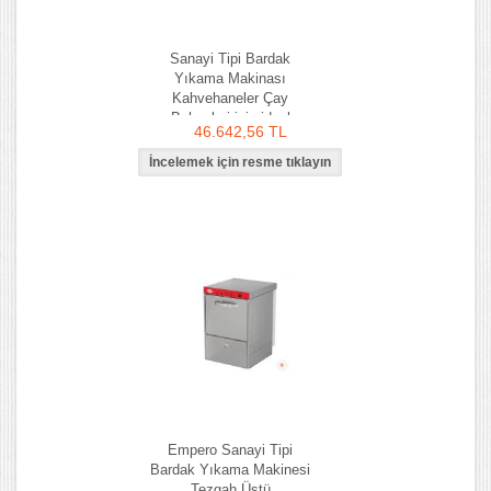
Sanayi Tipi Bardak
Yıkama Makinası
Kahvehaneler Çay
Bahçeleri için ideal
46.642,56 TL
Kampanyalı Özel Fiyat
Empero Sanayi Tipi
Bardak Yıkama Makinesi
Tezgah Üstü