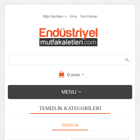
Bilgi Sayfaları
Giriş
Yeni Hesap
0
ürün
MENU
TEMIZLIK KATEGORILERI
TEMIZLIK