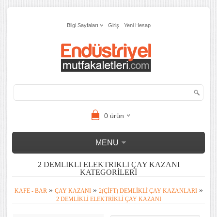
Bilgi Sayfaları
Giriş
Yeni Hesap
0
ürün
MENU
2 DEMLIKLI ELEKTRIKLI ÇAY KAZANI
KATEGORILERI
»
»
»
KAFE - BAR
ÇAY KAZANI
2(ÇIFT) DEMLIKLI ÇAY KAZANLARI
2 DEMLIKLI ELEKTRIKLI ÇAY KAZANI