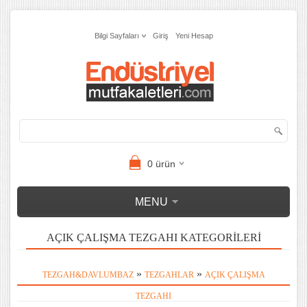
Bilgi Sayfaları
Giriş
Yeni Hesap
0
ürün
MENU
AÇIK ÇALIŞMA TEZGAHI KATEGORILERI
»
»
TEZGAH&DAVLUMBAZ
TEZGAHLAR
AÇIK ÇALIŞMA
TEZGAHI