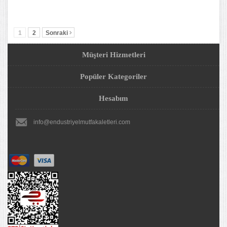
1
2
Sonraki
Müşteri Hizmetleri
Popüler Kategoriler
Hesabım
info@endustriyelmutfakaletleri.com