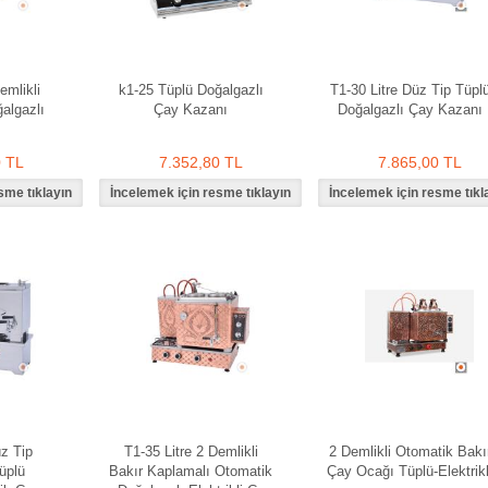
emlikli
k1-25 Tüplü Doğalgazlı
T1-30 Litre Düz Tip Tüpl
algazlı
Çay Kazanı
Doğalgazlı Çay Kazanı
0 TL
7.352,80 TL
7.865,00 TL
üz Tip
T1-35 Litre 2 Demlikli
2 Demlikli Otomatik Bakı
üplü
Bakır Kaplamalı Otomatik
Çay Ocağı Tüplü-Elektrikl