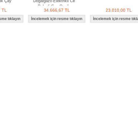
ik Çay
Doğalgazlı-Elektrikli Ce
Belgeli Çay Ocağı
3 TL
34.666,67 TL
23.010,00 TL