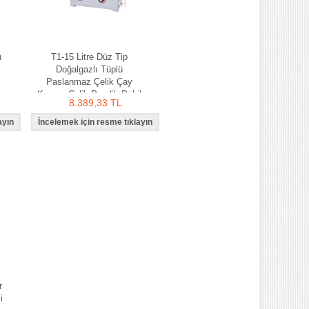
ü
T1-15 Litre Düz Tip
Doğalgazlı Tüplü
Paslanmaz Çelik Çay
Kazanı Çelik Demlik Dahil
8.389,33 TL
r
i