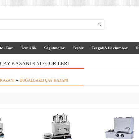
fe - Bar
Temizlik
Soğutmalar
Teşhir
Tezgah&Davlumbaz
D
ÇAY KAZANI KATEGORILERI
»
 KAZANI
DOĞALGAZLI ÇAY KAZANI