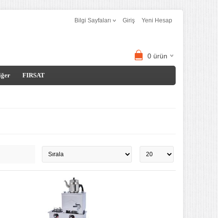
Bilgi Sayfaları
Giriş
Yeni Hesap
0
ürün
iğer
FIRSAT