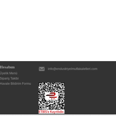
Hesabım
info@endustriyelmutfakaletleri.com
Üyelik Menü
Sipariş Takibi
Havale Bildirim Formu