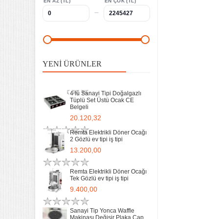
EN AZ (TL)
EN ÇOK (TL)
–
Remta Elektrikli Döner Ocağı
Tek Gözlü ev tipi iş tipi
9.400,00
Sanayi Tip Yonca Waffle
Makinası Değişir Plaka Çap
YENI ÜRÜNLER
17,5
11.902,13
4 lü Sanayi Tipi Doğalgazlı
Tüplü Set Üstü Ocak CE
Belgeli
20.120,32
Remta Elektrikli Döner Ocağı
2 Gözlü ev tipi iş tipi
13.200,00
Remta Elektrikli Döner Ocağı
Tek Gözlü ev tipi iş tipi
32 Lik Kasap Et Kıyma
9.400,00
Makinası 220v Sanayi Tipi
31.850,00
Sanayi Tip Yonca Waffle
Makinası Değişir Plaka Çap