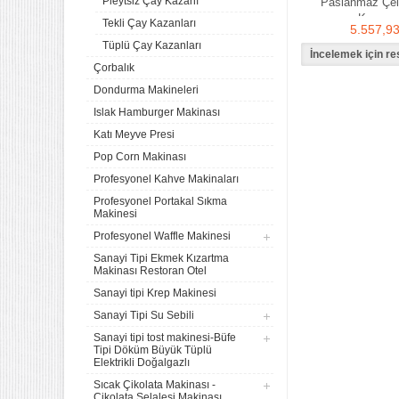
Pleytsiz Çay Kazanı
Paslanmaz Çel
Kazanı
Tekli Çay Kazanları
5.557,9
Tüplü Çay Kazanları
Çorbalık
Dondurma Makineleri
Islak Hamburger Makinası
Katı Meyve Presi
Pop Corn Makinası
Profesyonel Kahve Makinaları
Profesyonel Portakal Sıkma
Makinesi
Profesyonel Waffle Makinesi
Sanayi Tipi Ekmek Kızartma
Makinası Restoran Otel
Sanayi tipi Krep Makinesi
Sanayi Tipi Su Sebili
Sanayi tipi tost makinesi-Büfe
Tipi Döküm Büyük Tüplü
Elektrikli Doğalgazlı
Sıcak Çikolata Makinası -
Çikolata Şelalesi Makinası