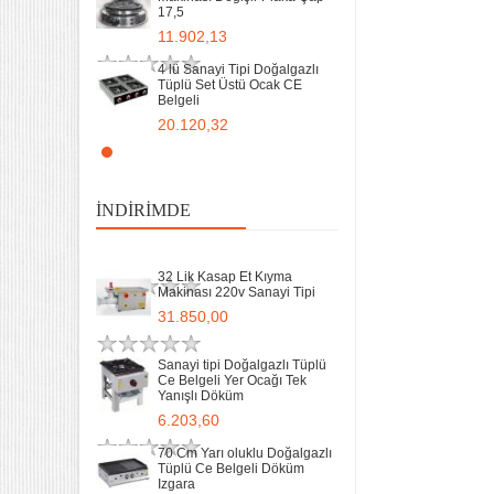
17,5
Sanayi tipi Doğalgazlı Tüplü
Ce Belgeli Yer Ocağı Tek
11.902,13
Yanışlı Döküm
6.203,60
4 lü Sanayi Tipi Doğalgazlı
Tüplü Set Üstü Ocak CE
Belgeli
70 Cm Yarı oluklu Doğalgazlı
Tüplü Ce Belgeli Döküm
20.120,32
Izgara
10.746,80
Remta Elektrikli Döner Ocağı
2 Gözlü ev tipi iş tipi
35 Kg un 50 kg Hamur Karma
13.200,00
Makinesi Yatık Kazan
İNDIRIMDE
Devirmeli Tekerlekli Ozay
Makina
Remta Elektrikli Döner Ocağı
22.925,00
Tek Gözlü ev tipi iş tipi
32 Lik Kasap Et Kıyma
9.400,00
Makinası 220v Sanayi Tipi
31.850,00
Sanayi Tip Yonca Waffle
Makinası Değişir Plaka Çap
17,5
Sanayi tipi Doğalgazlı Tüplü
Ce Belgeli Yer Ocağı Tek
11.902,13
Yanışlı Döküm
6.203,60
70 Cm Yarı oluklu Doğalgazlı
Tüplü Ce Belgeli Döküm
Izgara