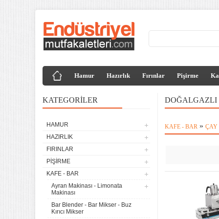
Hamur
Hazırlık
Fırınlar
Pişirme
Ka
KATEGORILER
DOĞALGAZLI 
HAMUR
»
KAFE - BAR
ÇAY
HAZIRLIK
FIRINLAR
PIŞIRME
KAFE - BAR
Ayran Makinası - Limonata
Makinası
Bar Blender - Bar Mikser - Buz
Kırıcı Mikser