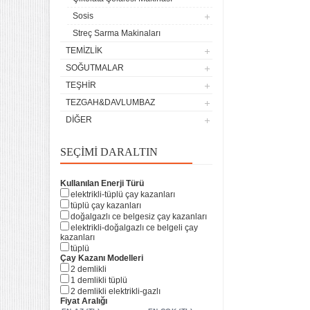
Sosis
Streç Sarma Makinaları
TEMIZLIK
SOĞUTMALAR
TEŞHIR
TEZGAH&DAVLUMBAZ
DIĞER
SEÇIMI DARALTIN
Kullanılan Enerji Türü
elektrikli-tüplü çay kazanları
tüplü çay kazanları
doğalgazlı ce belgesiz çay kazanları
4 lü Sanayi Tipi Doğalgazlı
elektrikli-doğalgazlı ce belgeli çay
Tüplü Set Üstü Ocak CE
kazanları
Belgeli
tüplü
20.120,32
Çay Kazanı Modelleri
2 demlikli
Remta Elektrikli Döner Ocağı
1 demlikli tüplü
2 Gözlü ev tipi iş tipi
2 demlikli elektrikli-gazlı
13.200,00
Fiyat Aralığı