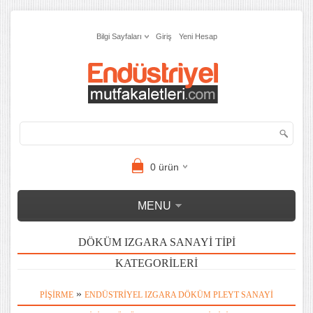
Bilgi Sayfaları
Giriş
Yeni Hesap
0
ürün
MENU
DÖKÜM IZGARA SANAYI TIPI
KATEGORILERI
»
PIŞIRME
ENDÜSTRIYEL IZGARA DÖKÜM PLEYT SANAYI