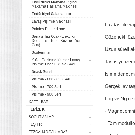
Endüstriyel Makarna Pişirici -
Makarna Haşlama Makinesi
Endüstriyel Salamander
Lavaş Pişirme Makinası
Lav taşı ile y
Patates Dinlendirme
Sanayi Tipi Ocak -Elektrikli
Gözenekli özel
Doğalgazlı Tüplü Kuzine - Yer
Ocağı
Uzun süreli al
Sosbenmari
Yufka Gözleme Katmer Lavaş
Taş ısıyı üzer
Pişirme Ocağı - Yufka Sacı
Snack Serisi
Isının denetim
4 lü Sanayi Tipi Doğalgazlı
Pişirme - 600 - 630 Seri
Tüplü Set Üstü Ocak CE
Belgeli
Gerçek lav taş
Pişirme - 700 Seri
20.120,32
Pişirme - 900 Seri
Lpg ve Ng ile 
Remta Elektrikli Döner Ocağı
KAFE - BAR
2 Gözlü ev tipi iş tipi
TEMIZLIK
13.200,00
- Magnet emniy
SOĞUTMALAR
- Tam modüller
Remta Elektrikli Döner Ocağı
TEŞHIR
Tek Gözlü ev tipi iş tipi
TEZGAH&DAVLUMBAZ
9.400,00