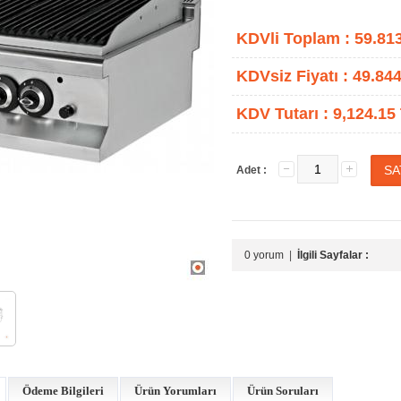
KDVli Toplam :
59.81
KDVsiz Fiyatı :
49.844
KDV Tutarı :
9,124.15
Adet :
0 yorum
|
İlgili Sayfalar :
Ödeme Bilgileri
Ürün Yorumları
Ürün Soruları