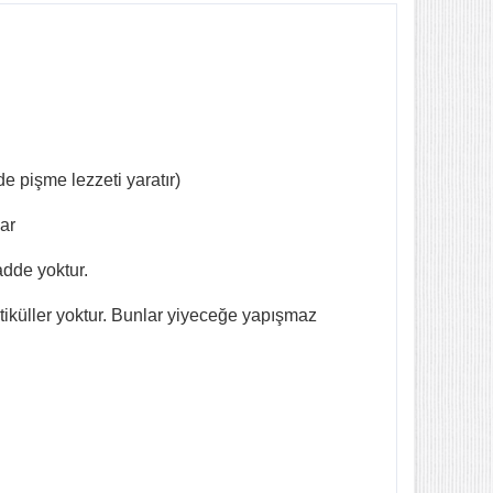
e pişme lezzeti yaratır)
lar
adde yoktur.
tiküller yoktur. Bunlar yiyeceğe yapışmaz