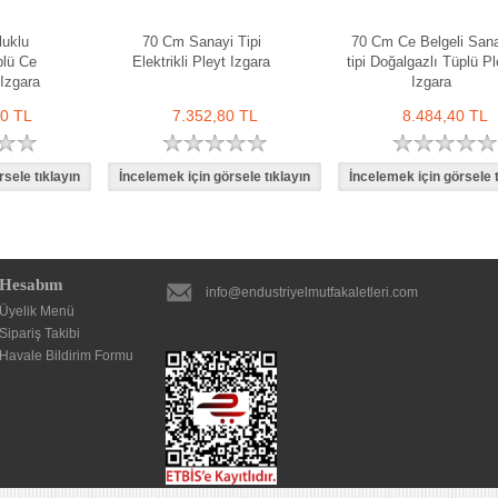
luklu
70 Cm Sanayi Tipi
70 Cm Ce Belgeli Sana
plü Ce
Elektrikli Pleyt Izgara
tipi Doğalgazlı Tüplü Pl
Izgara
Izgara
80 TL
7.352,80 TL
8.484,40 TL
Hesabım
info@endustriyelmutfakaletleri.com
Üyelik Menü
Sipariş Takibi
Havale Bildirim Formu