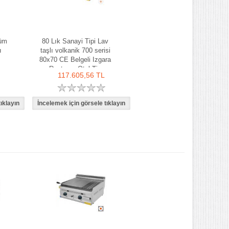
küm
80 Lık Sanayi Tipi Lav
ı
taşlı volkanik 700 serisi
80x70 CE Belgeli Izgara
Restoran Otel Tip
117.605,56 TL