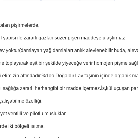
apılan pişirmelerde,
 yapısı ile zararlı gazları süzer pişen maddeye ulaştırmaz
ev yoktur(damlayan yağ damlaları anlık alevlenebilir buda, alevd
ine toplayarak eşit bir şekilde yiyeceğe verir homojen pişme sağ
i elimizin altındadır.%1oo Doğaldır.Lav taşının içinde organik m
ı sağlığa zararlı herhangibi bir madde içermez.İs,kül.uçuşan par
çalışabilme özelliği.
et ventilli ve pilotlu musluklar.
de iki bölgeli ısıtma.