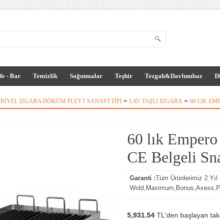
fe - Bar
Temizlik
Soğutmalar
Teşhir
Tezgah&Davlumbaz
D
»
»
RIYEL IZGARA DÖKÜM PLEYT SANAYI TIPI
LAV TAŞLI IZGARA
60 LIK EM
60 lık Empero 
CE Belgeli Sna
Garanti :
Tüm Ürünlerimiz 2 Yıl G
Wold,Maximum,Bonus,Axess,Par
5,931.54
TL'den başlayan taksi