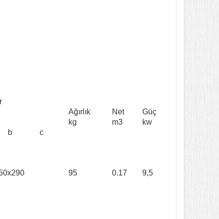
r
Ağırlık
Net
Güç
kg
m3
kw
b
c
50x290
95
0.17
9,5