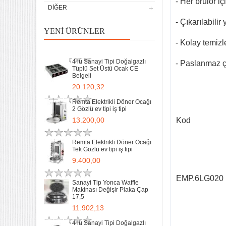
- Her brulör i
DIĞER
Sanayi Tip Yonca Waffle
- Çıkarılabili
Makinası Değişir Plaka Çap
YENI ÜRÜNLER
17,5
- Kolay temizle
11.902,13
4 lü Sanayi Tipi Doğalgazlı
- Paslanmaz ç
Tüplü Set Üstü Ocak CE
Belgeli
20.120,32
Remta Elektrikli Döner Ocağı
2 Gözlü ev tipi iş tipi
13.200,00
Kod
Remta Elektrikli Döner Ocağı
Tek Gözlü ev tipi iş tipi
32 Lik Kasap Et Kıyma
9.400,00
Makinası 220v Sanayi Tipi
31.850,00
EMP.6LG020
Sanayi Tip Yonca Waffle
Makinası Değişir Plaka Çap
17,5
Sanayi tipi Doğalgazlı Tüplü
Ce Belgeli Yer Ocağı Tek
11.902,13
Yanışlı Döküm
6.203,60
4 lü Sanayi Tipi Doğalgazlı