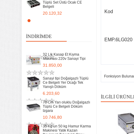
Tüplü Set Üstü Ocak CE
Belgeli
70 Cm Yarı oluklu Doğalgazlı
Tüplü Ce Belgeli Döküm
Kod
20.120,32
Izgara
10.746,80
Remta Elektrikli Döner Ocağı
2 Gözlü ev tipi iş tipi
35 Kg un 50 kg Hamur Karma
13.200,00
Makinesi Yatık Kazan
İNDIRIMDE
Devirmeli Tekerlekli Ozay
EMP.6LG020
Makina
Remta Elektrikli Döner Ocağı
22.925,00
Tek Gözlü ev tipi iş tipi
32 Lik Kasap Et Kıyma
9.400,00
Makinası 220v Sanayi Tipi
31.850,00
Sanayi Tip Yonca Waffle
Makinası Değişir Plaka Çap
Fonksiyon Buluna
17,5
Sanayi tipi Doğalgazlı Tüplü
Ce Belgeli Yer Ocağı Tek
11.902,13
Yanışlı Döküm
6.203,60
İLGILI ÜRÜNL
70 Cm Yarı oluklu Doğalgazlı
Tüplü Ce Belgeli Döküm
Izgara
10.746,80
35 Kg un 50 kg Hamur Karma
Makinesi Yatık Kazan