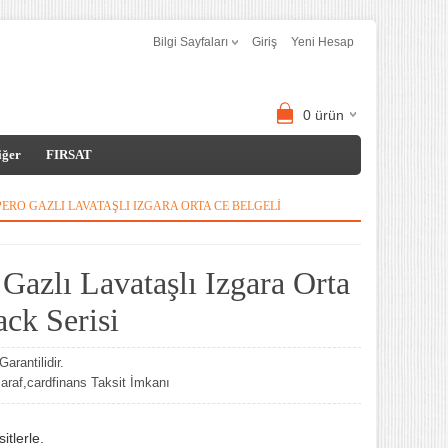
Bilgi Sayfaları
Giriş
Yeni Hesap
0
ürün
iğer
FIRSAT
PERO GAZLI LAVATAŞLI IZGARA ORTA CE BELGELI
Gazlı Lavataşlı Izgara Orta
ck Serisi
arantilidir.
af,cardfinans Taksit İmkanı
tlerle.