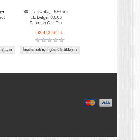
yi
80 Lık Lavataşlı 630 seri
eyt
CE Belgeli 80x63
Restoran Otel Tipi
69.443,46 TL