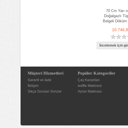
70 Cm Yarı o
Doğalgazlı Tü
Belgeli Döküm 
10.746,
Müşteri Hizmetleri
Popüler Kategoriler
Garanti ve İade
Çay Kazanları
İletişim
waffle Makinesi
Sıkça Sorulan Sorular
Ayran Makinası