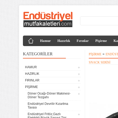
Hamur
Hazırlık
Fırınlar
Pişirme
Ka
KATEGORILER
»
PIŞIRME
ENDÜST
SNACK SERISI
HAMUR
HAZIRLIK
FIRINLAR
PIŞIRME
Döner Ocağı-Döner Makinesi-
Döner Tezgahı
Endüstriyel Devrilir Kızartma
Tavası
Endüstriyel Fritöz,Gazlı
Elektrikli,Büyük Sanayi Tipi