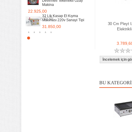
Devirmeli Tekerlekli Ozay
Makina
22.925,00
32 Lik Kasap Et Kıyma
Makinası 220v Sanayi Tipi
30 Cm Pleyt I
31.850,00
Elektrikli
Sanayi tipi Doğalgazlı Tüplü
3.789,6
Ce Belgeli Yer Ocağı Tek
Yanışlı Döküm
6.203,60
70 Cm Yarı oluklu Doğalgazlı
Tüplü Ce Belgeli Döküm
Izgara
10.746,80
BU KATEGORI
35 Kg un 50 kg Hamur Karma
Makinesi Yatık Kazan
Devirmeli Tekerlekli Ozay
Makina
22.925,00