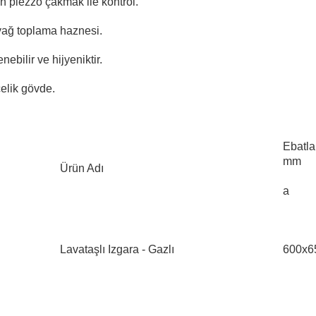
çin piezzo çakmak ile kontrol.
r yağ toplama haznesi.
nebilir ve hijyeniktir.
elik gövde.
Ebatla
mm
Ürün Adı
a
Lavataşlı Izgara - Gazlı
600x6