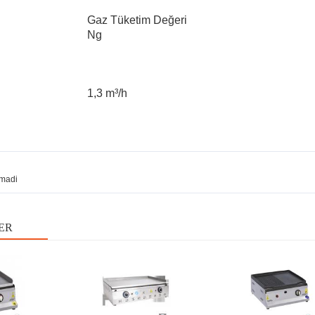
Gaz Tüketim Değeri
Ng
1,3 m³/h
madi
ER