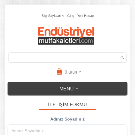
Bilgi Sayfaları
Giriş
Yeni Hesap
0
ürün
MENU
İLETIŞIM FORMU
Adınız Soyadınız