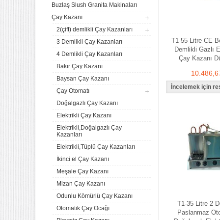
Buzlaş Slush Granita Makinaları
Çay Kazanı
2(çift) demlikli Çay Kazanları
T1-55 Litre CE B
3 Demlikli Çay Kazanları
Demlikli Gazlı El
4 Demlikli Çay Kazanları
Çay Kazanı Dü
Bakır Çay Kazanı
10.486,6
Baysan Çay Kazanı
Çay Otomatı
Doğalgazlı Çay Kazanı
Elektrikli Çay Kazanı
Elektrikli,Doğalgazlı Çay
Kazanları
Elektrikli,Tüplü Çay Kazanları
İkinci el Çay Kazanı
Meşale Çay Kazanı
Mizan Çay Kazanı
Odunlu Kömürlü Çay Kazanı
T1-35 Litre 2 D
Otomatik Çay Ocağı
Paslanmaz Ot