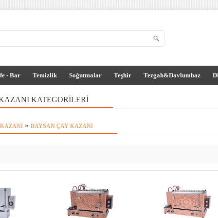
fe - Bar
Temizlik
Soğutmalar
Teşhir
Tezgah&Davlumbaz
D
KAZANI KATEGORILERI
»
 KAZANI
BAYSAN ÇAY KAZANI