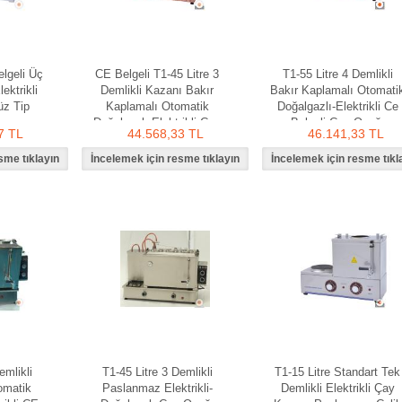
elgeli Üç
CE Belgeli T1-45 Litre 3
T1-55 Litre 4 Demlikli
ektrikli
Demlikli Kazanı Bakır
Bakır Kaplamalı Otomati
z Tip
Kaplamalı Otomatik
Doğalgazlı-Elektrikli Ce
Doğalgazlı-Elektrikli Çay
Belgeli Çay Ocağı
7 TL
44.568,33 TL
46.141,33 TL
Ocağı
emlikli
T1-45 Litre 3 Demlikli
T1-15 Litre Standart Tek
omatik
Paslanmaz Elektrikli-
Demlikli Elektrikli Çay