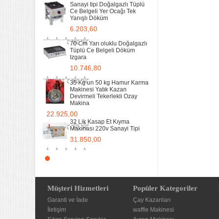
17,5
Sanayi tipi Doğalgazlı Tüplü
Ce Belgeli Yer Ocağı Tek
11.902,13
Yanışlı Döküm
6.203,60
70 Cm Yarı oluklu Doğalgazlı
Tüplü Ce Belgeli Döküm
Izgara
10.746,80
35 Kg un 50 kg Hamur Karma
Makinesi Yatık Kazan
Devirmeli Tekerlekli Ozay
Makina
22.925,00
32 Lik Kasap Et Kıyma
Makinası 220v Sanayi Tipi
31.850,00
Sanayi tipi Doğalgazlı Tüplü
Ce Belgeli Yer Ocağı Tek
Yanışlı Döküm
6.203,60
Müşteri Hizmetleri
Popüler Kategoriler
Garanti ve İade
70 Cm Yarı oluklu Doğalgazlı
Çay Kazanları
Tüplü Ce Belgeli Döküm
İletişim
waffle Makinesi
Izgara