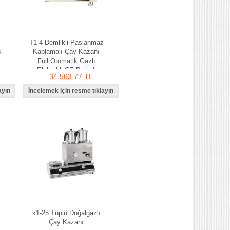
T1-4 Demlikli Paslanmaz
k
Kaplamalı Çay Kazanı
Full Otomatik Gazlı
Elektrikli CE Belgeli
34.563,77 TL
k1-25 Tüplü Doğalgazlı
Çay Kazanı