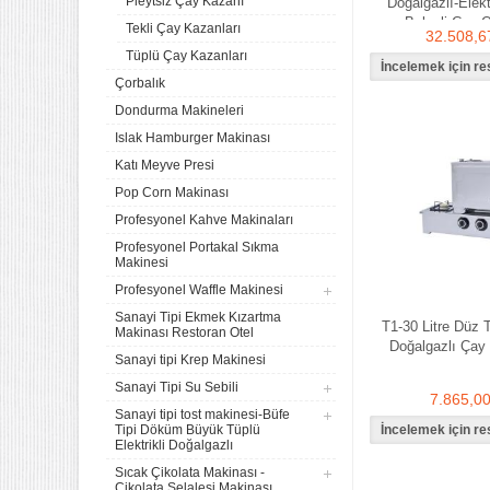
Pleytsiz Çay Kazanı
Doğalgazlı-Elekt
Belgeli Çay 
Tekli Çay Kazanları
32.508,6
Tüplü Çay Kazanları
Çorbalık
Dondurma Makineleri
Islak Hamburger Makinası
Katı Meyve Presi
Pop Corn Makinası
Profesyonel Kahve Makinaları
Profesyonel Portakal Sıkma
Makinesi
Profesyonel Waffle Makinesi
Sanayi Tipi Ekmek Kızartma
T1-30 Litre Düz 
Makinası Restoran Otel
Doğalgazlı Çay
Sanayi tipi Krep Makinesi
Sanayi Tipi Su Sebili
7.865,0
Sanayi tipi tost makinesi-Büfe
Tipi Döküm Büyük Tüplü
Elektrikli Doğalgazlı
Sıcak Çikolata Makinası -
Çikolata Şelalesi Makinası