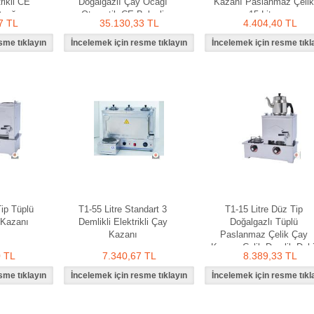
rikli CE
Doğalgazlı Çay Ocağı
Kazanı Paslanmaz Çelik
Ocağı
Otomatik CE Belgeli
15 Litre
7 TL
35.130,33 TL
4.404,40 TL
Tip Tüplü
T1-55 Litre Standart 3
T1-15 Litre Düz Tip
 Kazanı
Demlikli Elektrikli Çay
Doğalgazlı Tüplü
Kazanı
Paslanmaz Çelik Çay
Kazanı Çelik Demlik Dahi
0 TL
7.340,67 TL
8.389,33 TL