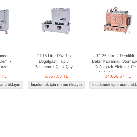
andart
T1-15 Litre Düz Tip
T1-35 Litre 2 Demlikli
Demlikli
Doğalgazlı Tüplü
Bakır Kaplamalı Otomati
 Kazanı
Paslanmaz Çelik Çay
Doğalgazlı-Elektrikli Ce
Kazanı
Belgeli Çay Ocağı
3 TL
5.557,93 TL
34.666,67 TL