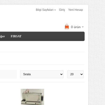
Bilgi Sayfaları
Giriş
Yeni Hesap
0
ürün
iğer
FIRSAT