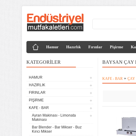
Hamur
Hazırlık
Fırınlar
Pişirme
Ka
KATEGORILER
BAYSAN ÇAY 
HAMUR
»
KAFE - BAR
ÇAY
HAZIRLIK
FIRINLAR
PIŞIRME
KAFE - BAR
Ayran Makinası - Limonata
Makinası
Bar Blender - Bar Mikser - Buz
Kırıcı Mikser