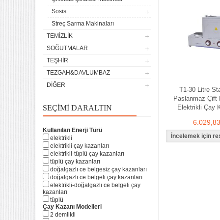
Sosis
Streç Sarma Makinaları
TEMIZLIK
SOĞUTMALAR
TEŞHIR
TEZGAH&DAVLUMBAZ
DIĞER
T1-30 Litre St
Paslanmaz Çift 
SEÇIMI DARALTIN
Elektrikli Çay
6.029,8
Kullanılan Enerji Türü
elektrikli
elektrikli çay kazanları
elektrikli-tüplü çay kazanları
tüplü çay kazanları
doğalgazlı ce belgesiz çay kazanları
doğalgazlı ce belgeli çay kazanları
elektrikli-doğalgazlı ce belgeli çay
kazanları
tüplü
Çay Kazanı Modelleri
2 demlikli
4 lü Sanayi Tipi Doğalgazlı