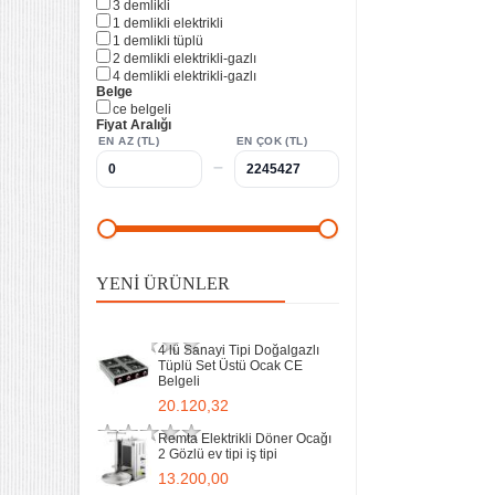
3 demlikli
Tüplü Set Üstü Ocak CE
1 demlikli elektrikli
Belgeli
1 demlikli tüplü
20.120,32
2 demlikli elektrikli-gazlı
4 demlikli elektrikli-gazlı
Remta Elektrikli Döner Ocağı
Belge
2 Gözlü ev tipi iş tipi
ce belgeli
13.200,00
Fiyat Aralığı
EN AZ (TL)
EN ÇOK (TL)
–
Remta Elektrikli Döner Ocağı
Tek Gözlü ev tipi iş tipi
9.400,00
Sanayi Tip Yonca Waffle
Makinası Değişir Plaka Çap
YENI ÜRÜNLER
17,5
11.902,13
4 lü Sanayi Tipi Doğalgazlı
Tüplü Set Üstü Ocak CE
Belgeli
20.120,32
Remta Elektrikli Döner Ocağı
2 Gözlü ev tipi iş tipi
13.200,00