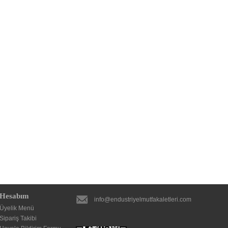
Hesabım
info@endustriyelmutfakaletleri.com
Üyelik Menü
Sipariş Takibi