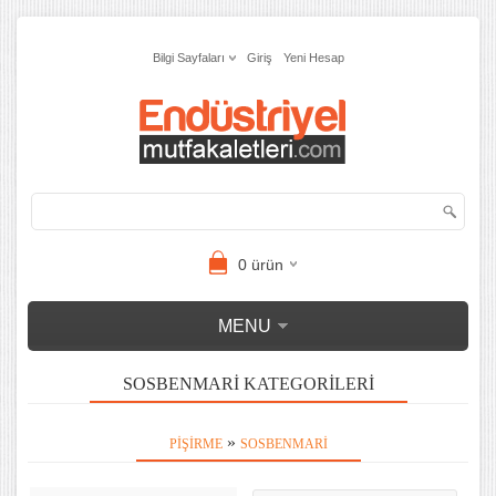
Bilgi Sayfaları
Giriş
Yeni Hesap
0
ürün
MENU
SOSBENMARI KATEGORILERI
»
PIŞIRME
SOSBENMARI