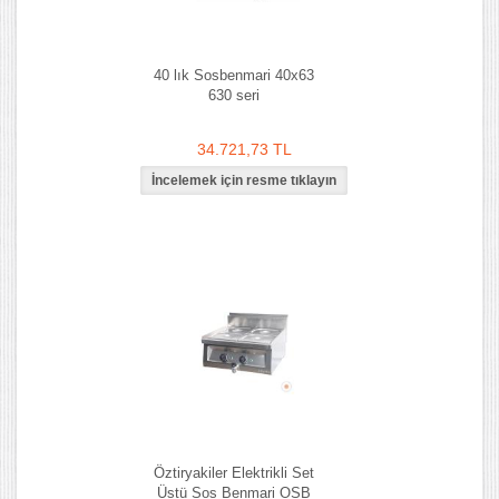
40 lık Sosbenmari 40x63
630 seri
34.721,73 TL
Öztiryakiler Elektrikli Set
Üstü Sos Benmari OSB