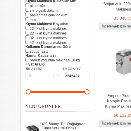
Kıyma Makinası Kullanılan Mlz.
Soğutuculu 220
pik döküm
Makinesi
sfero çelik döküm
paslanmaz çelik döküm
93.048,7
i̇nox
Kıyma Makinesi Boyutları
12 lik et kıyma makinesi
4 lü Sanayi Tipi Doğalgazlı
22 lik et kıyma makinesi
Tüplü Set Üstü Ocak CE
32 lik et kıyma makinesi
Belgeli
42 lik et kiyma makinesi
20.120,32
Kullanım Durumlarına Göre
soğutmasız
Remta Elektrikli Döner Ocağı
Hamur Kapasitesi
2 Gözlü ev tipi iş tipi
hamur yoğurma makinası 10 kg
13.200,00
Fiyat Aralığı
EN AZ (TL)
EN ÇOK (TL)
–
Remta Elektrikli Döner Ocağı
Tek Gözlü ev tipi iş tipi
9.400,00
Empero Plus 2
Sanayi Tip Yonca Waffle
Komple Pasl
Makinası Değişir Plaka Çap
YENI ÜRÜNLER
Kıyma Makines
17,5
11.902,13
68.132,8
4 lü Sanayi Tipi Doğalgazlı
Tüplü Set Üstü Ocak CE