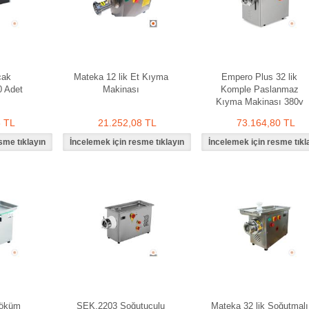
çak
Mateka 12 lik Et Kıyma
Empero Plus 32 lik
0 Adet
Makinası
Komple Paslanmaz
Kıyma Makinası 380v
6 TL
21.252,08 TL
73.164,80 TL
Döküm
SEK.2203 Soğutuculu
Mateka 32 lik Soğutmalı