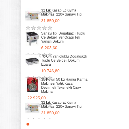
Remta Elektrikli Döner Ocağı
22.925,00
Tek Gözlü ev tipi iş tipi
32 Lik Kasap Et Kıyma
9.400,00
Makinası 220v Sanayi Tipi
31.850,00
Sanayi Tip Yonca Waffle
Makinası Değişir Plaka Çap
17,5
Sanayi tipi Doğalgazlı Tüplü
Ce Belgeli Yer Ocağı Tek
11.902,13
Yanışlı Döküm
6.203,60
70 Cm Yarı oluklu Doğalgazlı
Tüplü Ce Belgeli Döküm
Izgara
10.746,80
35 Kg un 50 kg Hamur Karma
Makinesi Yatık Kazan
Devirmeli Tekerlekli Ozay
Makina
22.925,00
32 Lik Kasap Et Kıyma
Makinası 220v Sanayi Tipi
31.850,00
Sanayi tipi Doğalgazlı Tüplü