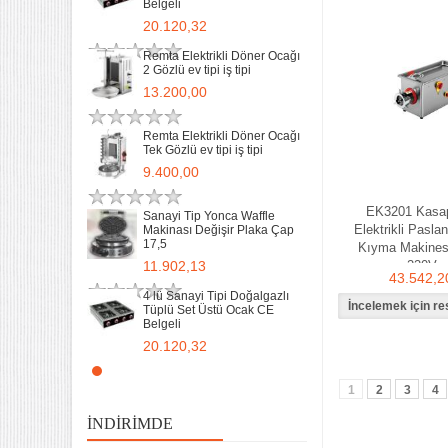
Belgeli
20.120,32
Remta Elektrikli Döner Ocağı
2 Gözlü ev tipi iş tipi
13.200,00
Remta Elektrikli Döner Ocağı
Tek Gözlü ev tipi iş tipi
32 Lik Kasap Et Kıyma
9.400,00
Makinası 220v Sanayi Tipi
31.850,00
EK3201 Kasap
Sanayi Tip Yonca Waffle
Elektrikli Pasl
Makinası Değişir Plaka Çap
17,5
Sanayi tipi Doğalgazlı Tüplü
Kıyma Makinesi
Ce Belgeli Yer Ocağı Tek
11.902,13
220V
Yanışlı Döküm
43.542,2
6.203,60
4 lü Sanayi Tipi Doğalgazlı
Tüplü Set Üstü Ocak CE
Belgeli
70 Cm Yarı oluklu Doğalgazlı
Tüplü Ce Belgeli Döküm
20.120,32
Izgara
10.746,80
Remta Elektrikli Döner Ocağı
2 Gözlü ev tipi iş tipi
1
2
3
4
35 Kg un 50 kg Hamur Karma
13.200,00
Makinesi Yatık Kazan
İNDIRIMDE
Devirmeli Tekerlekli Ozay
Makina