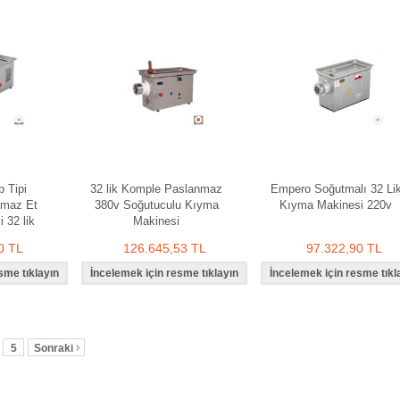
 Tipi
32 lik Komple Paslanmaz
Empero Soğutmalı 32 Li
anmaz Et
380v Soğutuculu Kıyma
Kıyma Makinesi 220v
 32 lik
Makinesi
0 TL
126.645,53 TL
97.322,90 TL
5
Sonraki