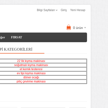
Bilgi Sayfaları
Giriş
Yeni Hesap
0
ürün
iğer
FIRSAT
PI KATEGORILERI
22 lik kıyma makinası
soğutmalı kıyma makinası
et kemik testeresi
ev tipi kıyma makinası
döner ocağı
piliç çevirme makinası