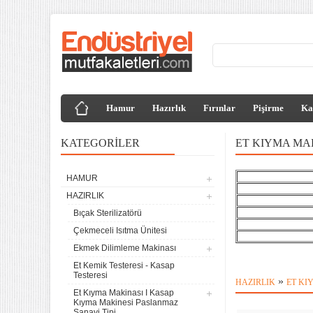
Hamur
Hazırlık
Fırınlar
Pişirme
Ka
KATEGORILER
ET KIYMA MAK
HAMUR
HAZIRLIK
Bıçak Sterilizatörü
Çekmeceli Isıtma Ünitesi
Ekmek Dilimleme Makinası
Et Kemik Testeresi - Kasap
Testeresi
»
HAZIRLIK
ET KI
Et Kıyma Makinası I Kasap
Kıyma Makinesi Paslanmaz
Sanayi Tipi