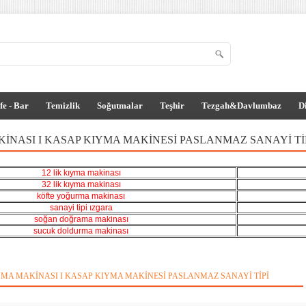
fe - Bar
Temizlik
Soğutmalar
Teşhir
Tezgah&Davlumbaz
D
INASI I KASAP KIYMA MAKINESI PASLANMAZ SANAYI TI
12 lik kıyma makinası
32 lik kıyma makinası
köfte yoğurma makinası
sanayi tipi ızgara
soğan doğrama makinası
sucuk doldurma makinası
YMA MAKINASI I KASAP KIYMA MAKINESI PASLANMAZ SANAYI TIPI