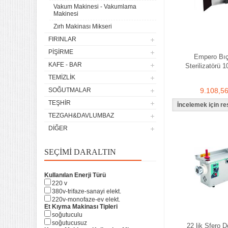
Vakum Makinesi - Vakumlama
Makinesi
Zırh Makinası Mikseri
FIRINLAR
PIŞIRME
Empero Bı
KAFE - BAR
Sterilizatörü 1
TEMIZLIK
SOĞUTMALAR
9.108,5
TEŞHIR
TEZGAH&DAVLUMBAZ
DIĞER
SEÇIMI DARALTIN
Kullanılan Enerji Türü
220 v
380v-trifaze-sanayi elekt.
220v-monofaze-ev elekt.
Et Kıyma Makinası Tipleri
soğutuculu
soğutucusuz
22 lik Sfero 