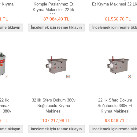
v Kıyma
Komple Paslanmaz Et
Et Kıyma Makinesi 32 Li
Kıyma Makineleri 22 lik
220v
1 TL
87.084,40 TL
61.556,70 TL
2 lik
32 lik Sfero Döküm 380v
22 lik Sfero Döküm
anmaz
Soğutuculu Kıyma
Soğutuculu 380v Et
i 380v
Makinesi
Kıyma Makinesi
9 TL
107.217,98 TL
93.048,71 TL