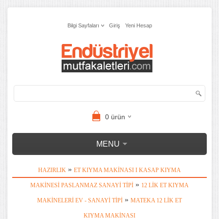
Bilgi Sayfaları
Giriş
Yeni Hesap
0
ürün
MENU
»
HAZIRLIK
ET KIYMA MAKINASI I KASAP KIYMA
»
MAKINESI PASLANMAZ SANAYI TIPI
12 LIK ET KIYMA
»
MAKINELERI EV - SANAYI TIPI
MATEKA 12 LIK ET
KIYMA MAKINASI