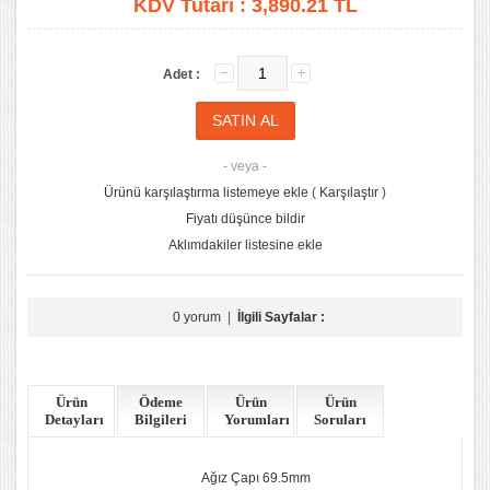
KDV Tutarı :
3,890.21 TL
Adet :
- veya -
Ürünü karşılaştırma listemeye ekle
(
Karşılaştır
)
Fiyatı düşünce bildir
Aklımdakiler listesine ekle
0 yorum
|
İlgili Sayfalar :
Ürün
Ödeme
Ürün
Ürün
Detayları
Bilgileri
Yorumları
Soruları
Ağız Çapı 69.5mm