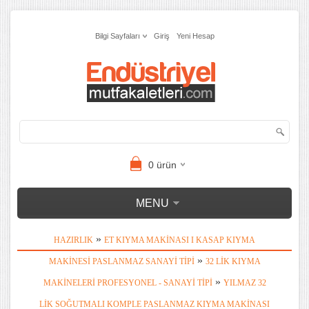
Bilgi Sayfaları
Giriş
Yeni Hesap
0
ürün
MENU
»
HAZIRLIK
ET KIYMA MAKINASI I KASAP KIYMA
»
MAKINESI PASLANMAZ SANAYI TIPI
32 LIK KIYMA
»
MAKINELERI PROFESYONEL - SANAYI TIPI
YILMAZ 32
LIK SOĞUTMALI KOMPLE PASLANMAZ KIYMA MAKINASI