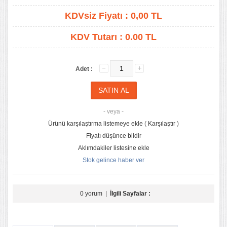
KDVsiz Fiyatı :
0,00
TL
KDV Tutarı :
0.00 TL
Adet :
- veya -
Ürünü karşılaştırma listemeye ekle
(
Karşılaştır
)
Fiyatı düşünce bildir
Aklımdakiler listesine ekle
Stok gelince haber ver
0 yorum
|
İlgili Sayfalar :