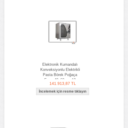
Elektronik Kumandalı
Konveksiyonlu Elektrikli
Pasta Börek Poğaça
Fırını 40x60 cm 10
141.913,87 TL
Tepsilik