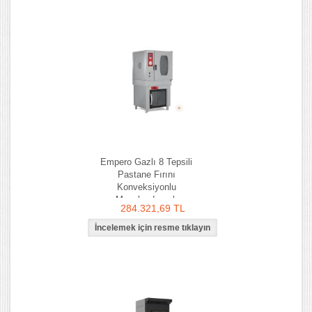
Empero Gazlı 8 Tepsili
Pastane Fırını
Konveksiyonlu
Mayalandırmalı
284.321,69 TL
Programlanabilir