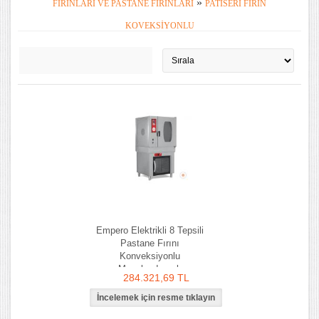
»
FIRINLARI VE PASTANE FIRINLARI
PATISERI FIRIN
KOVEKSIYONLU
Empero Elektrikli 8 Tepsili
Pastane Fırını
Konveksiyonlu
Mayalandırmalı
284.321,69 TL
Programlanabilir