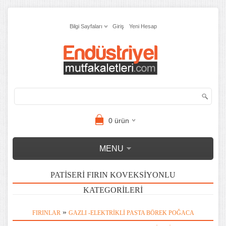
Bilgi Sayfaları
Giriş
Yeni Hesap
0
ürün
MENU
PATISERI FIRIN KOVEKSIYONLU
KATEGORILERI
»
FIRINLAR
GAZLI -ELEKTRIKLI PASTA BÖREK POĞACA