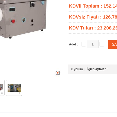
KDVli Toplam :
152.1
KDVsiz Fiyatı :
126.78
KDV Tutarı :
23,208.2
Adet :
0 yorum
|
İlgili Sayfalar :