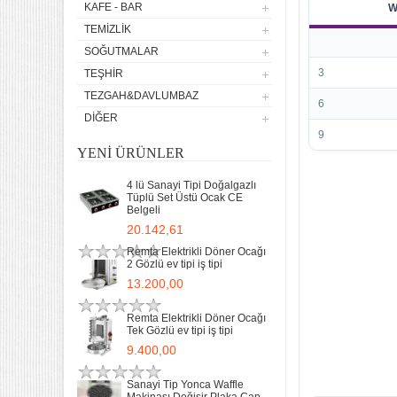
KAFE - BAR
W
TEMIZLIK
SOĞUTMALAR
3
TEŞHIR
TEZGAH&DAVLUMBAZ
6
DIĞER
9
YENI ÜRÜNLER
4 lü Sanayi Tipi Doğalgazlı
Tüplü Set Üstü Ocak CE
Belgeli
20.142,61
Remta Elektrikli Döner Ocağı
2 Gözlü ev tipi iş tipi
13.200,00
Remta Elektrikli Döner Ocağı
Tek Gözlü ev tipi iş tipi
9.400,00
Sanayi Tip Yonca Waffle