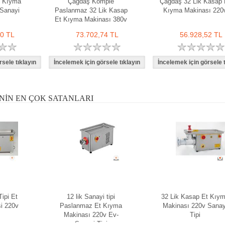
t Kıyma
Çağdaş Komple
Çağdaş 32 Lik Kasap 
Sanayi
Paslanmaz 32 Lik Kasap
Kıyma Makinası 220
Et Kıyma Makinası 380v
00 TL
73.702,74 TL
56.928,52 TL
NIN EN ÇOK SATANLARI
ipi Et
12 lik Sanayi tipi
32 Lik Kasap Et Kıy
i 220v
Paslanmaz Et Kıyma
Makinası 220v Sanay
Makinası 220v Ev-
Tipi
Sanayi Tipi