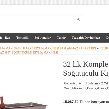
fe - Bar
Temizlik
Soğutmalar
Teşhir
Tezgah&Davlumbaz
D
»
YMA MAKINASI I KASAP KIYMA MAKINESI PASLANMAZ SANAYI TIPI
32 LI
AZ 380V SOĞUTUCULU KIYMA MAKINESI
32 lik Komple
Soğutuculu K
Garanti :
Tüm Ürünlerimiz 2 Yıl G
Wold,Maximum,Bonus,Axess,Par
15,087.52
TL'den başlayan tak