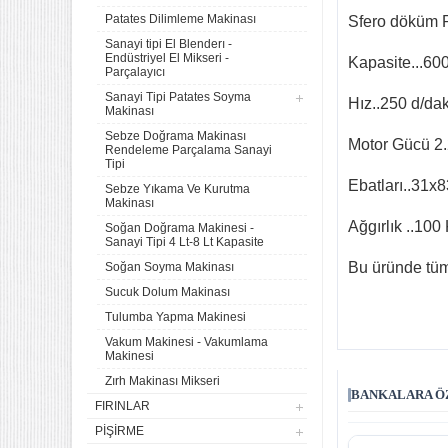
Patates Dilimleme Makinası
Sfero döküm P
Sanayi tipi El Blenderı -
Endüstriyel El Mikseri -
Kapasite...60
Parçalayıcı
Sanayi Tipi Patates Soyma
Hız..250 d/da
Makinası
Sebze Doğrama Makinası
Motor Gücü 2
Rendeleme Parçalama Sanayi
Tipi
Ebatları..31x
Sebze Yıkama Ve Kurutma
Makinası
Ağgırlık ..100
Soğan Doğrama Makinesi -
Sanayi Tipi 4 Lt-8 Lt Kapasite
Bu üründe tüm
Soğan Soyma Makinası
Sucuk Dolum Makinası
Tulumba Yapma Makinesi
Vakum Makinesi - Vakumlama
Makinesi
Zırh Makinası Mikseri
BANKALARA ÖZ
FIRINLAR
PIŞIRME