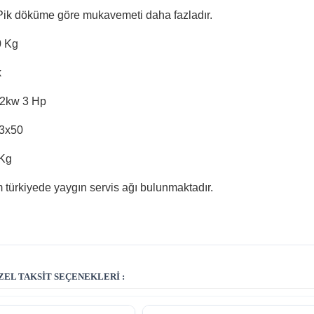
ik döküme göre mukavemeti daha fazladır.
0 Kg
k
.2kw 3 Hp
83x50
 Kg
 türkiyede yaygın servis ağı bulunmaktadır.
EL TAKSIT SEÇENEKLERI :