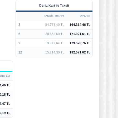
Deniz Kart ile Taksit
TAKSIT TUTARI
TOPLAM
3
54.771,49 TL
164.314,46 TL
6
28.653,60 TL
171.921,61 TL
9
19.947,64 TL
179.528,76 TL
12
15.214,30 TL
182.571,62 TL
TOPLAM
4,46 TL
0,18 TL
4,47 TL
0,19 TL