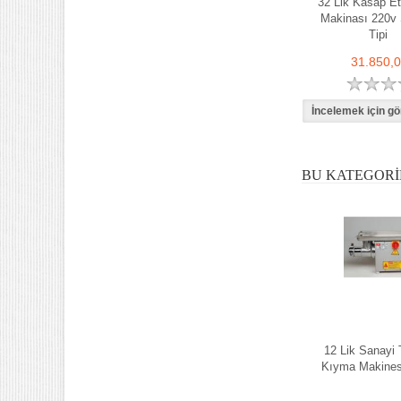
32 Lik Kasap E
Makinası 220v 
Tipi
31.850,
BU KATEGORI
12 Lik Sanayi T
Kıyma Makines