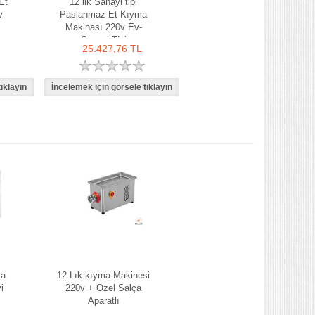
Et
12 lik Sanayi tipi
v
Paslanmaz Et Kıyma
Makinası 220v Ev-
Sanayi Tipi
25.427,76 TL
ma
12 Lık kıyma Makinesi
i
220v + Özel Salça
Aparatlı