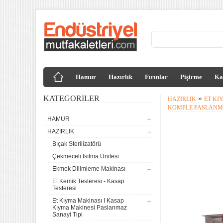
Hamur
Hazırlık
Fırınlar
Pişirme
Ka
KATEGORILER
»
HAZIRLIK
ET KI
KOMPLE PASLANM
HAMUR
HAZIRLIK
Bıçak Sterilizatörü
Çekmeceli Isıtma Ünitesi
Ekmek Dilimleme Makinası
Et Kemik Testeresi - Kasap
Testeresi
Et Kıyma Makinası I Kasap
Kıyma Makinesi Paslanmaz
Sanayi Tipi