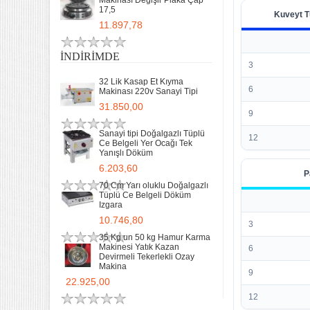
Makinası Değişir Plaka Çap
17,5
Kuveyt T
11.897,78
İNDIRIMDE
3
32 Lik Kasap Et Kıyma
6
Makinası 220v Sanayi Tipi
31.850,00
9
Sanayi tipi Doğalgazlı Tüplü
12
Ce Belgeli Yer Ocağı Tek
Yanışlı Döküm
6.203,60
P
70 Cm Yarı oluklu Doğalgazlı
Tüplü Ce Belgeli Döküm
Izgara
10.746,80
3
35 Kg un 50 kg Hamur Karma
Makinesi Yatık Kazan
6
Devirmeli Tekerlekli Ozay
Makina
9
22.925,00
12