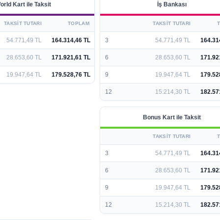
orld Kart ile Taksit
İş Bankası
TAKSIT TUTARI
TOPLAM
TAKSIT TUTARI
54.771,49 TL
164.314,46 TL
3
54.771,49 TL
164.31
28.653,60 TL
171.921,61 TL
6
28.653,60 TL
171.92
19.947,64 TL
179.528,76 TL
9
19.947,64 TL
179.52
12
15.214,30 TL
182.57
Bonus Kart ile Taksit
TAKSIT TUTARI
3
54.771,49 TL
164.31
6
28.653,60 TL
171.92
9
19.947,64 TL
179.52
12
15.214,30 TL
182.57