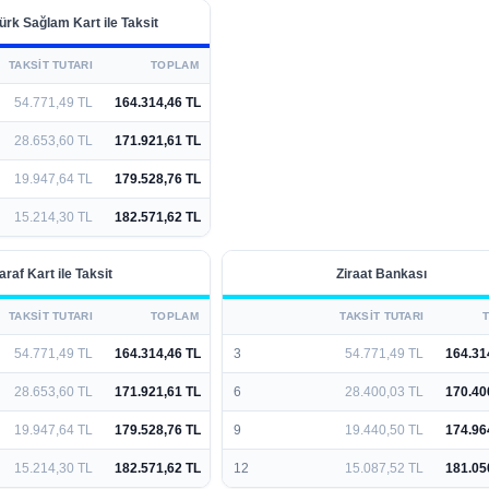
ürk Sağlam Kart ile Taksit
TAKSIT TUTARI
TOPLAM
54.771,49 TL
164.314,46 TL
28.653,60 TL
171.921,61 TL
19.947,64 TL
179.528,76 TL
15.214,30 TL
182.571,62 TL
araf Kart ile Taksit
Ziraat Bankası
TAKSIT TUTARI
TOPLAM
TAKSIT TUTARI
54.771,49 TL
164.314,46 TL
3
54.771,49 TL
164.31
28.653,60 TL
171.921,61 TL
6
28.400,03 TL
170.40
19.947,64 TL
179.528,76 TL
9
19.440,50 TL
174.96
15.214,30 TL
182.571,62 TL
12
15.087,52 TL
181.05