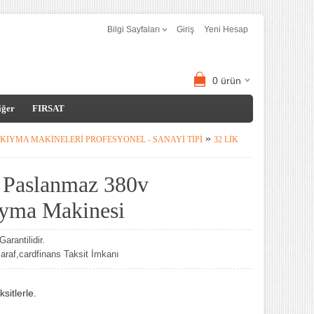
Bilgi Sayfaları
Giriş
Yeni Hesap
0
ürün
iğer
FIRSAT
»
K KIYMA MAKINELERI PROFESYONEL - SANAYI TIPI
32 LIK
 Paslanmaz 380v
ıyma Makinesi
arantilidir.
af,cardfinans Taksit İmkanı
sitlerle.