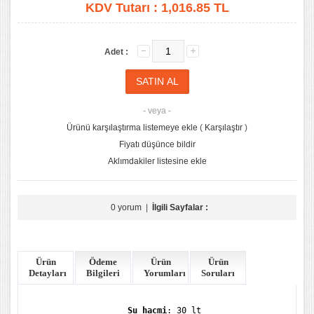
KDV Tutarı :
1,016.85 TL
Adet :
- veya -
Ürünü karşılaştırma listemeye ekle
(
Karşılaştır
)
Fiyatı düşünce bildir
Aklımdakiler listesine ekle
0 yorum
|
İlgili Sayfalar :
Ürün
Ödeme
Ürün
Ürün
Detayları
Bilgileri
Yorumları
Soruları
Su hacmi
: 30 lt