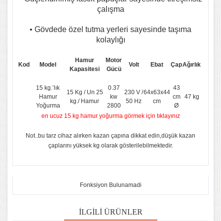
çalışma
• Gövdede özel tutma yerleri sayesinde taşıma
kolaylığı
Hamur
Motor
Kod
Model
Volt
Ebat
Çap
Ağırlık
Kapasitesi
Gücü
15 kg.’lık
0.37
43
15 Kg / Un 25
230 V /
64x63x44
Hamur
kw
cm
47 kg
kg./ Hamur
50 Hz
cm
Yoğurma
2800
Ø
en ucuz 15 kg hamur yoğurma görmek için tıklayınız
Not..bu tarz cihaz alırken kazan çapına dikkat edin,düşük kazan
çaplarını yüksek kg olarak gösterilebilmektedir.
Fonksiyon Bulunamadi
İLGILI ÜRÜNLER