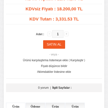
KDVsiz Fiyatı :
18.200,00
TL
KDV Tutarı :
3,331.53 TL
Adet :
- veya -
Ürünü karşılaştırma listemeye ekle
(
Karşılaştır
)
Fiyatı düşünce bildir
Aklımdakiler listesine ekle
0 yorum
|
İlgili Sayfalar :
Ürün
Ödeme
Ürün
Ürün