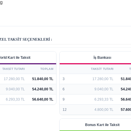
kg
EL TAKSIT SEÇENEKLERI :
orld Kart ile Taksit
İş Bankası
TAKSIT TUTARI
TOPLAM
TAKSIT TUTARI
17.280,00 TL
51.840,00 TL
3
17.280,00 TL
51.84
9.040,00 TL
54.240,00 TL
6
9.040,00 TL
54.24
6.293,33 TL
56.640,00 TL
9
6.293,33 TL
56.64
12
4.800,00 TL
57.60
Bonus Kart ile Taksit