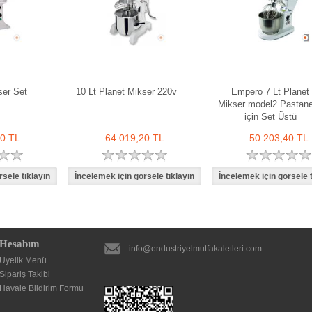
ser Set
10 Lt Planet Mikser 220v
Empero 7 Lt Planet
Mikser model2 Pastane
için Set Üstü
80 TL
64.019,20 TL
50.203,40 TL
Hesabım
info@endustriyelmutfakaletleri.com
Üyelik Menü
Sipariş Takibi
Havale Bildirim Formu