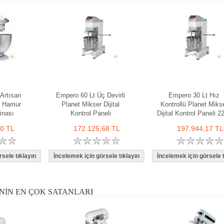
 Artısan
Empero 60 Lt Üç Devirli
Empero 30 Lt Hız
r Hamur
Planet Mikser Dijital
Kontrollü Planet Miks
inası
Kontrol Paneli
Dijital Kontrol Paneli 2
60 TL
172.125,68 TL
197.944,17 TL
NIN EN ÇOK SATANLARI