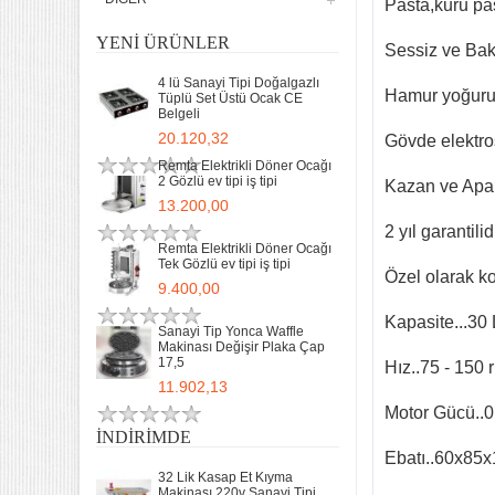
Pasta,kuru pas
YENI ÜRÜNLER
Sessiz ve Bak
4 lü Sanayi Tipi Doğalgazlı
Hamur yoğuru
Tüplü Set Üstü Ocak CE
Belgeli
20.120,32
Gövde elektrost
Remta Elektrikli Döner Ocağı
2 Gözlü ev tipi iş tipi
Kazan ve Apara
13.200,00
2 yıl garantilidi
Remta Elektrikli Döner Ocağı
Tek Gözlü ev tipi iş tipi
Özel olarak ko
9.400,00
Kapasite...30 
Sanayi Tip Yonca Waffle
Makinası Değişir Plaka Çap
17,5
Hız..75 - 150 
11.902,13
Motor Gücü..0
İNDIRIMDE
Ebatı..60x85x
32 Lik Kasap Et Kıyma
Makinası 220v Sanayi Tipi