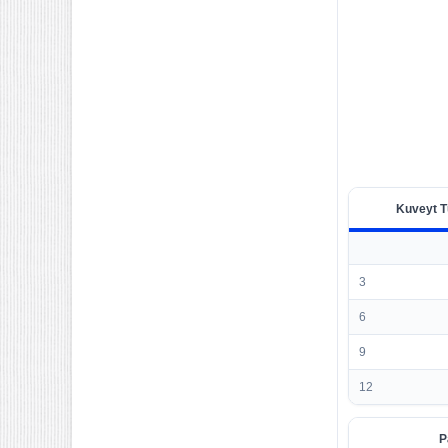
Kuveyt T
3
6
9
12
P