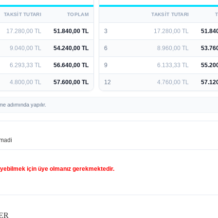
TAKSIT TUTARI
TOPLAM
TAKSIT TUTARI
17.280,00 TL
51.840,00 TL
3
17.280,00 TL
51.84
9.040,00 TL
54.240,00 TL
6
8.960,00 TL
53.76
6.293,33 TL
56.640,00 TL
9
6.133,33 TL
55.20
4.800,00 TL
57.600,00 TL
12
4.760,00 TL
57.12
me adımında yapılır.
madi
yebilmek için üye olmanız gerekmektedir.
ER