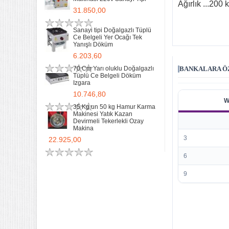
Ağırlık ...200 
31.850,00
Sanayi tipi Doğalgazlı Tüplü
Ce Belgeli Yer Ocağı Tek
Yanışlı Döküm
6.203,60
70 Cm Yarı oluklu Doğalgazlı
BANKALARA ÖZ
Tüplü Ce Belgeli Döküm
Izgara
10.746,80
W
35 Kg un 50 kg Hamur Karma
Makinesi Yatık Kazan
Devirmeli Tekerlekli Ozay
Makina
3
22.925,00
6
9