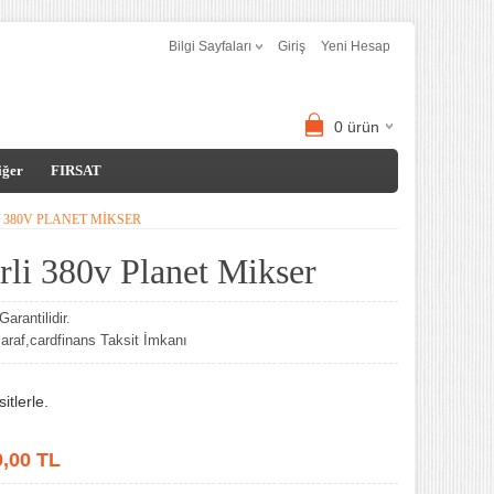
Bilgi Sayfaları
Giriş
Yeni Hesap
0
ürün
iğer
FIRSAT
I 380V PLANET MIKSER
rli 380v Planet Mikser
arantilidir.
af,cardfinans Taksit İmkanı
tlerle.
0,00
TL