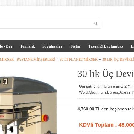
fe - Bar
Temizlik
Soğutmalar
Teşhir
Tezgah&Davlumbaz
D
»
»
MIKSER - PASTANE MIKSERLERI
30 LT PLANET MIKSER
30 LIK ÜÇ DEVIRL
30 lık Üç Devi
Garanti :
Tüm Ürünlerimiz 2 Yıl G
Wold,Maximum,Bonus,Axess,Par
4,760.00
TL'den başlayan taksi
KDVli Toplam :
48.00