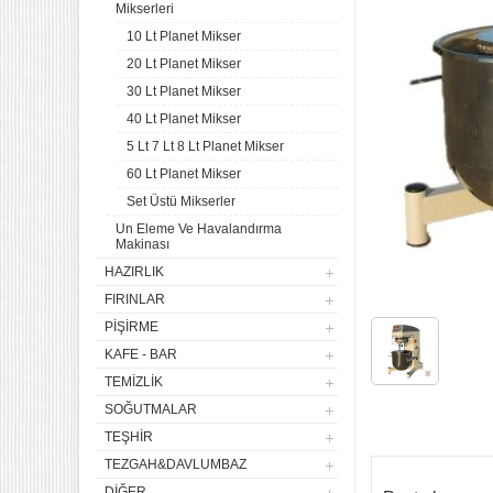
Mikserleri
10 Lt Planet Mikser
20 Lt Planet Mikser
30 Lt Planet Mikser
40 Lt Planet Mikser
5 Lt 7 Lt 8 Lt Planet Mikser
60 Lt Planet Mikser
Set Üstü Mikserler
Un Eleme Ve Havalandırma
Makinası
HAZIRLIK
FIRINLAR
PIŞIRME
KAFE - BAR
TEMIZLIK
SOĞUTMALAR
TEŞHIR
TEZGAH&DAVLUMBAZ
DIĞER