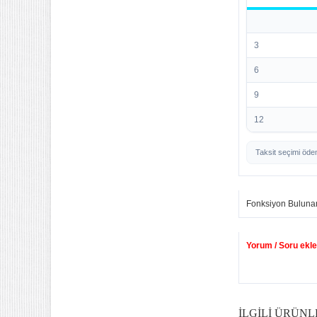
3
6
9
12
Taksit seçimi öde
Fonksiyon Buluna
Yorum / Soru ekle
İLGILI ÜRÜNL