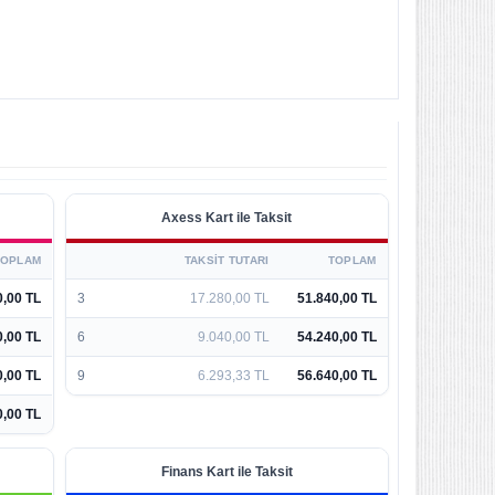
Axess Kart ile Taksit
TOPLAM
TAKSIT TUTARI
TOPLAM
0,00 TL
3
17.280,00 TL
51.840,00 TL
0,00 TL
6
9.040,00 TL
54.240,00 TL
0,00 TL
9
6.293,33 TL
56.640,00 TL
0,00 TL
Finans Kart ile Taksit