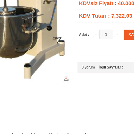
KDVsiz Fiyatı :
40.000
KDV Tutarı :
7,322.03
Adet :
0 yorum
|
İlgili Sayfalar :