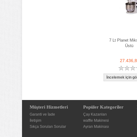
7 Lt Planet Mik
Üstü
27.436,
Müşteri Hizmetleri
Popüler Kategoriler
Garanti ve İade
Çay Kazanları
İletişim
waffle Makinesi
Sıkça Sorulan Sorular
Ayran Makinası