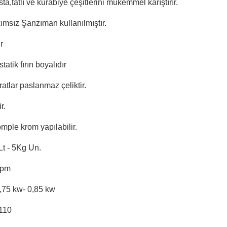
ta,tatlı ve kurabiye çeşitlerini mükemmel karıştırır.
ımsız Şanzıman kullanılmıştır.
r
atik fırın boyalıdır
tlar paslanmaz çeliktir.
r.
mple krom yapılabilir.
Lt - 5Kg Un.
rpm
,75 kw- 0,85 kw
110