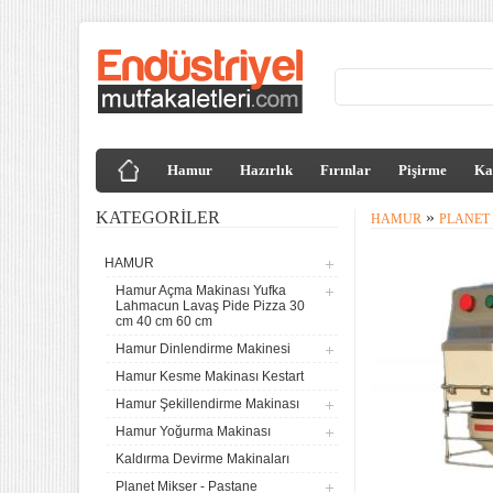
Hamur
Hazırlık
Fırınlar
Pişirme
Ka
KATEGORILER
»
HAMUR
PLANET 
HAMUR
Hamur Açma Makinası Yufka
Lahmacun Lavaş Pide Pizza 30
cm 40 cm 60 cm
Hamur Dinlendirme Makinesi
Hamur Kesme Makinası Kestart
Hamur Şekillendirme Makinası
Hamur Yoğurma Makinası
Kaldırma Devirme Makinaları
Planet Mikser - Pastane