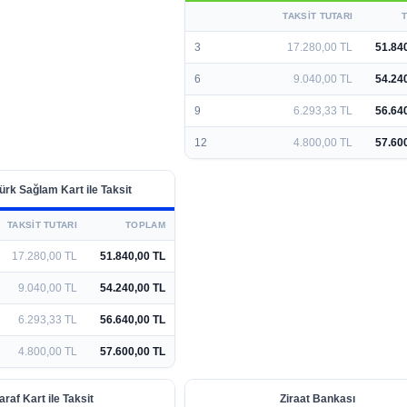
TAKSIT TUTARI
3
17.280,00 TL
51.84
6
9.040,00 TL
54.24
9
6.293,33 TL
56.64
12
4.800,00 TL
57.60
ürk Sağlam Kart ile Taksit
TAKSIT TUTARI
TOPLAM
17.280,00 TL
51.840,00 TL
9.040,00 TL
54.240,00 TL
6.293,33 TL
56.640,00 TL
4.800,00 TL
57.600,00 TL
araf Kart ile Taksit
Ziraat Bankası