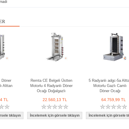
madi
ER
i Döner
Remta CE Belgeli Üstten
5 Radyanlı adgc-5a Altt
ı Alttan
Motorlu 4 Radyanlı Döner
Motorlu Gazlı Camlı
Ocağı Doğalgazlı
Döner Ocağı
14 TL
22.560,13 TL
64.759,99 TL