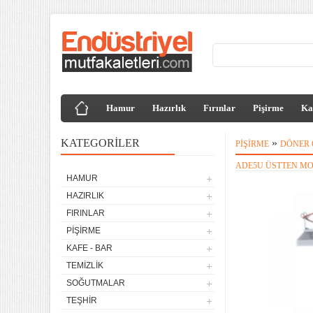
Hamur
Hazırlık
Fırınlar
Pişirme
Ka
KATEGORILER
»
PIŞIRME
DÖNER 
ADE5U ÜSTTEN MO
HAMUR
4 lü Sanayi Tipi Doğalgazlı
HAZIRLIK
Tüplü Set Üstü Ocak CE
Belgeli
FIRINLAR
20.120,32
PIŞIRME
Remta Elektrikli Döner Ocağı
KAFE - BAR
2 Gözlü ev tipi iş tipi
TEMIZLIK
13.200,00
SOĞUTMALAR
Remta Elektrikli Döner Ocağı
TEŞHIR
Tek Gözlü ev tipi iş tipi