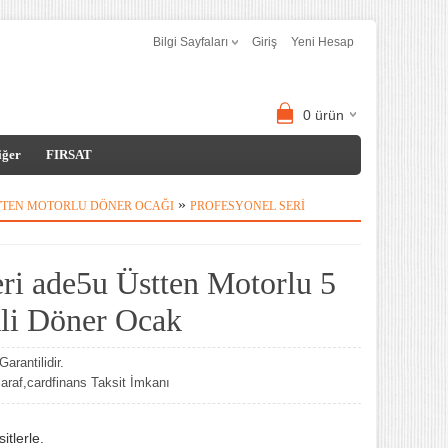
Bilgi Sayfaları
Giriş
Yeni Hesap
0
ürün
iğer
FIRSAT
»
TTEN MOTORLU DÖNER OCAĞI
PROFESYONEL SERI
ri ade5u Üstten Motorlu 5
kli Döner Ocak
arantilidir.
af,cardfinans Taksit İmkanı
tlerle.