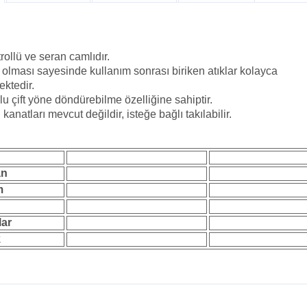
trollü ve seran camlıdır.
 olması sayesinde kullanım sonrası biriken atıklar kolayca
ktedir.
u çift yöne döndürebilme özelliğine sahiptir.
anatları mevcut değildir, isteğe bağlı takılabilir.
an
m
lar
k