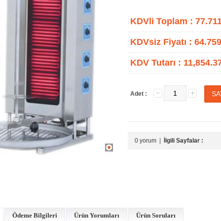
KDVli Toplam :
77.71
KDVsiz Fiyatı :
64.759
KDV Tutarı :
11,854.3
Adet :
0 yorum
|
İlgili Sayfalar :
Ödeme Bilgileri
Ürün Yorumları
Ürün Soruları