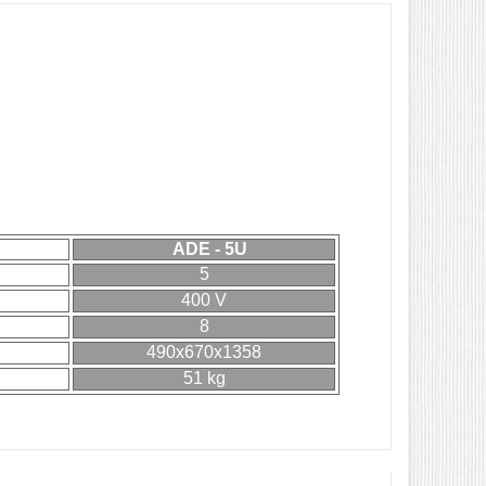
ADE - 5U
5
400 V
8
490x670x1358
51 kg