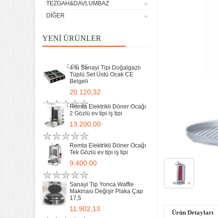
TEZGAH&DAVLUMBAZ
9.400,00
DIĞER
Sanayi Tip Yonca Waffle
Makinası Değişir Plaka Çap
YENI ÜRÜNLER
17,5
11.902,13
4 lü Sanayi Tipi Doğalgazlı
Tüplü Set Üstü Ocak CE
Belgeli
20.120,32
Remta Elektrikli Döner Ocağı
2 Gözlü ev tipi iş tipi
13.200,00
Remta Elektrikli Döner Ocağı
Tek Gözlü ev tipi iş tipi
32 Lik Kasap Et Kıyma
9.400,00
Makinası 220v Sanayi Tipi
31.850,00
Sanayi Tip Yonca Waffle
Makinası Değişir Plaka Çap
17,5
Sanayi tipi Doğalgazlı Tüplü
Ce Belgeli Yer Ocağı Tek
11.902,13
Yanışlı Döküm
Ürün Detayları