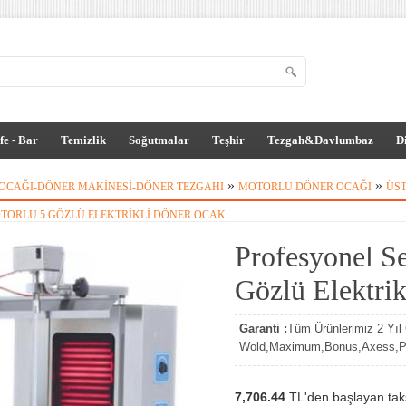
fe - Bar
Temizlik
Soğutmalar
Teşhir
Tezgah&Davlumbaz
D
»
»
OCAĞI-DÖNER MAKINESI-DÖNER TEZGAHI
MOTORLU DÖNER OCAĞI
ÜS
TORLU 5 GÖZLÜ ELEKTRIKLI DÖNER OCAK
Profesyonel Se
Gözlü Elektri
Garanti :
Tüm Ürünlerimiz 2 Yıl G
Wold,Maximum,Bonus,Axess,Par
7,706.44
TL'den başlayan taksi