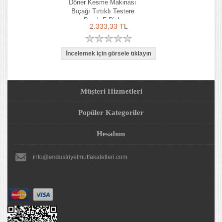
Döner Kesme Makinası
Bıçağı Tırtıklı Testere
Bıçak F Dick
2.333,33 TL
Müşteri Hizmetleri
Popüler Kategoriler
Hesabım
info@endustriyelmutfakaletleri.com