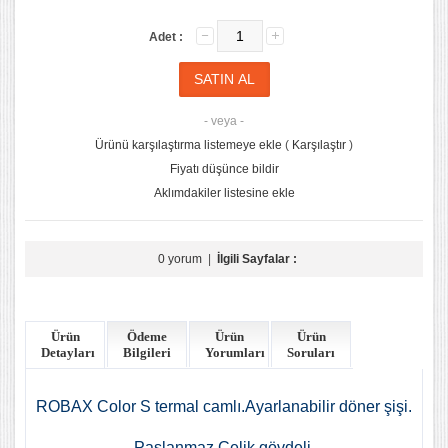
Adet :
- veya -
Ürünü karşılaştırma listemeye ekle
(
Karşılaştır
)
Fiyatı düşünce bildir
Aklımdakiler listesine ekle
0 yorum
|
İlgili Sayfalar :
Ürün
Ödeme
Ürün
Ürün
Detayları
Bilgileri
Yorumları
Soruları
ROBAX Color S termal camlı.Ayarlanabilir döner şişi.
Paslanmaz Çelik gövdeli.