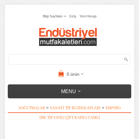
Bilgi Sayfaları
Giriş
Yeni Hesap
0
ürün
MENU
»
»
SOĞUTMALAR
SANAYI TIP BUZDOLAPLARI
EMPERO
DIK TIP FANLI ÇIFT KAPILI CAMLI