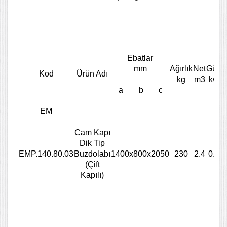
Ebatlar
mm
Ağırlık
Net
Güç
K
Kod
Ürün Adı
kg
m3
kw
a
b
c
EM
Cam Kapı
Dik Tip
EMP.140.80.03
Buzdolabı
1400x800x2050
230
2.4
0.6
(Çift
Kapılı)