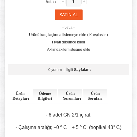
Adet :
- veya -
Ürünü karşılaştırma listemeye ekle
(
Karşılaştır
)
Fiyatı düşünce bildir
Aklımdakiler listesine ekle
0 yorum
|
İlgili Sayfalar :
Ürün
Ödeme
Ürün
Ürün
Detayları
Bilgileri
Yorumları
Soruları
- 6 adet GN 2/1 iç raf.
- Çalışma aralığı; +0 º C , + 5 º C (tropikal 43° C)