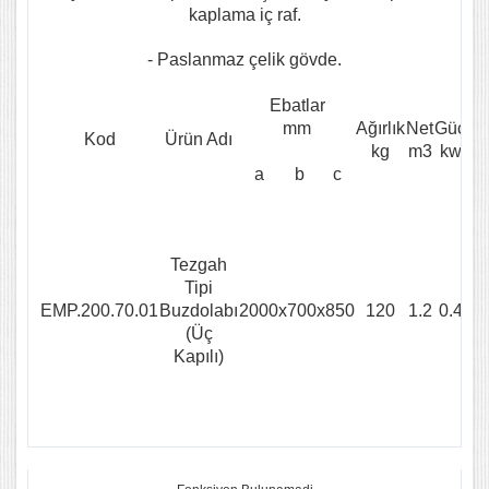
kaplama iç raf.
- Paslanmaz çelik gövde.
Ebatlar
mm
Ağırlık
Net
Güç
Ka
Kod
Ürün Adı
kg
m3
kw
a
b
c
Tezgah
Tipi
EMP.200.70.01
Buzdolabı
2000x700x850
120
1.2
0.4
(Üç
Kapılı)