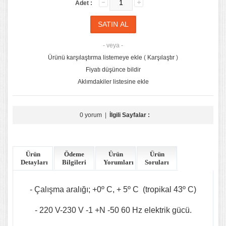
Adet :
- veya -
Ürünü karşılaştırma listemeye ekle
(
Karşılaştır
)
Fiyatı düşünce bildir
Aklımdakiler listesine ekle
0 yorum
|
İlgili Sayfalar :
Ürün
Ödeme
Ürün
Ürün
Detayları
Bilgileri
Yorumları
Soruları
- Çalışma aralığı; +0º C, + 5º C (tropikal 43º C)
- 220 V-230 V -1 +N -50 60 Hz elektrik gücü.