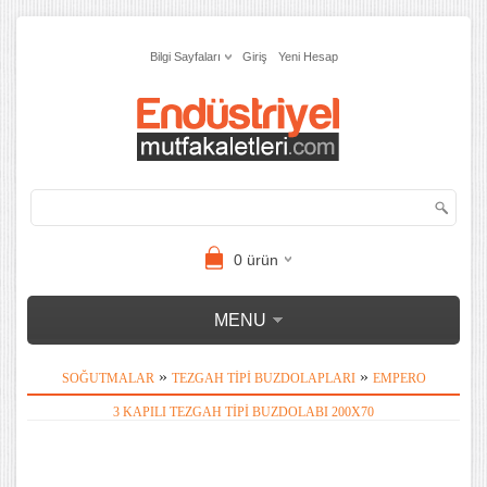
Bilgi Sayfaları
Giriş
Yeni Hesap
0
ürün
MENU
»
»
SOĞUTMALAR
TEZGAH TIPI BUZDOLAPLARI
EMPERO
3 KAPILI TEZGAH TIPI BUZDOLABI 200X70