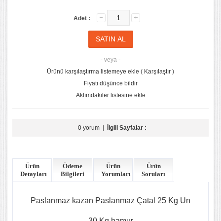
Adet :
- veya -
Ürünü karşılaştırma listemeye ekle
(
Karşılaştır
)
Fiyatı düşünce bildir
Aklımdakiler listesine ekle
0 yorum
|
İlgili Sayfalar :
Ürün
Ödeme
Ürün
Ürün
Detayları
Bilgileri
Yorumları
Soruları
Paslanmaz kazan Paslanmaz Çatal 25 Kg Un
30 Kg hamur