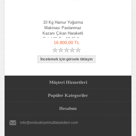
10 Kg Hamur Yoğurma
Makinası Paslanmaz
Kazanı Çıkan Haraketli
Çatal 36 Cm 10-15 Kg-
16.800,00 TL
Ozay Makina
Müşteri Hizmetleri
Popüler Kategoriler
Hesabım
info@endustriyelmutfakaletleri.com