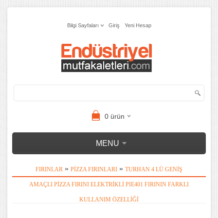
Bilgi Sayfaları
Giriş
Yeni Hesap
0
ürün
MENU
»
»
FIRINLAR
PIZZA FIRINLARI
TURHAN 4 LÜ GENIŞ
AMAÇLI PIZZA FIRINI ELEKTRIKLI PIE401 FIRININ FARKLI
KULLANIM ÖZELLIĞI