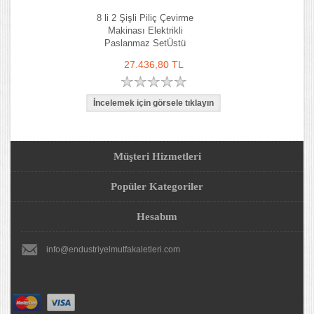
8 li 2 Şişli Piliç Çevirme
Makinası Elektrikli
Paslanmaz SetÜstü
27.436,80 TL
Müşteri Hizmetleri
Popüler Kategoriler
Hesabım
info@endustriyelmutfakaletleri.com