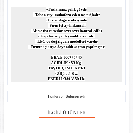
- Paslanmaz çelik gövde
- Taban ısıyı muhafaza eden taş tuğladır
- Fırın bloğu izolasyonlu
- Fırın içi aydınlatmalı
- Alt ve üst ısıtıcılar ayrı ayrı kontrol edilir
- Kapılar ısıya dayanıklı camlıdır
- LPG ve doğalgazlı modelleri vardır
- Fırının içi ısıya dayanıklı saçtan yapılmıştır
EBAT: 100*75*45
AĞIRLIK : 53 Kg.
TAŞ ÖLÇÜSÜ : 63*63
GÜÇ: 2,5 Kw.
ENERJİ :380 V-50 Hz.
Fonksiyon Bulunamadi
İLGILI ÜRÜNLER