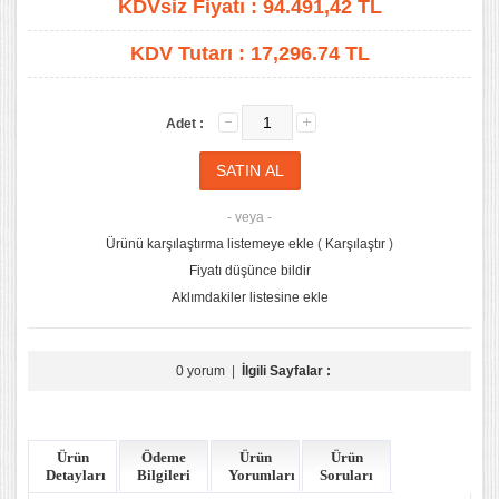
KDVsiz Fiyatı :
94.491,42
TL
KDV Tutarı :
17,296.74 TL
Adet :
- veya -
Ürünü karşılaştırma listemeye ekle
(
Karşılaştır
)
Fiyatı düşünce bildir
Aklımdakiler listesine ekle
0 yorum
|
İlgili Sayfalar :
Ürün
Ödeme
Ürün
Ürün
Detayları
Bilgileri
Yorumları
Soruları