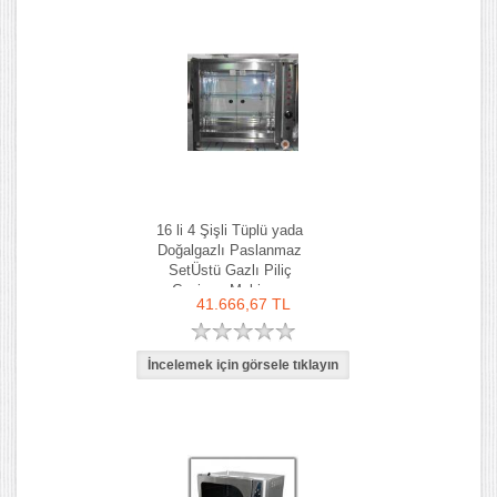
16 li 4 Şişli Tüplü yada
Doğalgazlı Paslanmaz
SetÜstü Gazlı Piliç
Çevirme Makinası
41.666,67 TL