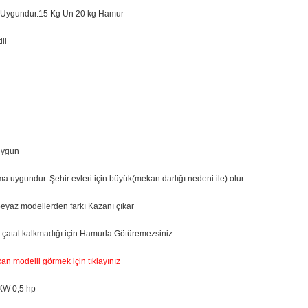
a Uygundur.15 Kg Un 20 kg Hamur
li
uygun
ıma uygundur. Şehir evleri için büyük(mekan darlığı nedeni ile) olur
beyaz modellerden farkı Kazanı çıkar
 çatal kalkmadığı için Hamurla Götüremezsiniz
an modelli görmek için tıklayınız
KW 0,5 hp