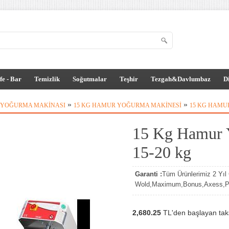
fe - Bar
Temizlik
Soğutmalar
Teşhir
Tezgah&Davlumbaz
D
»
»
YOĞURMA MAKINASI
15 KG HAMUR YOĞURMA MAKINESI
15 KG HAMUR
15 Kg Hamur Y
15-20 kg
Garanti :
Tüm Ürünlerimiz 2 Yıl G
Wold,Maximum,Bonus,Axess,Par
2,680.25
TL'den başlayan taksi