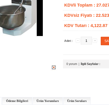
KDVli Toplam :
27.02
KDVsiz Fiyatı :
22.523
KDV Tutarı :
4,122.87
Adet :
0 yorum
|
İlgili Sayfalar :
Ödeme Bilgileri
Ürün Yorumları
Ürün Soruları