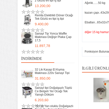
2 Gözlü ev tipi iş tipi
Ağırlık.......50 kg
13.200,00
kazan çapı..43x29
Remta Elektrikli Döner Ocağı
Tek Gözlü ev tipi iş tipi
Ebatları...65x32x7
9.400,00
diğer 15 kg hamur 
Sanayi Tip Yonca Waffle
Makinası Değişir Plaka Çap
17,5
11.897,78
Fonksiyon Buluna
İNDIRIMDE
İLGILI ÜRÜNL
32 Lik Kasap Et Kıyma
Makinası 220v Sanayi Tipi
31.850,00
Sanayi tipi Doğalgazlı Tüplü
Ce Belgeli Yer Ocağı Tek
Yanışlı Döküm
6.203,60
70 Cm Yarı oluklu Doğalgazlı