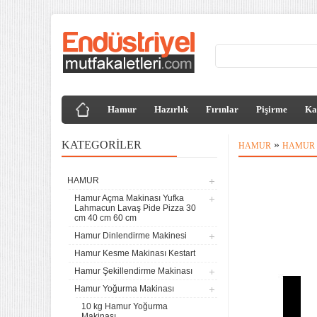
Hamur
Hazırlık
Fırınlar
Pişirme
Ka
KATEGORILER
»
HAMUR
HAMUR 
HAMUR
Hamur Açma Makinası Yufka
Lahmacun Lavaş Pide Pizza 30
cm 40 cm 60 cm
Hamur Dinlendirme Makinesi
Hamur Kesme Makinası Kestart
Hamur Şekillendirme Makinası
Hamur Yoğurma Makinası
10 kg Hamur Yoğurma
Makinası