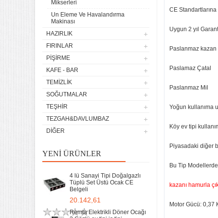
Mikserleri
CE Standartların
Un Eleme Ve Havalandırma
Makinası
Uygun 2 yıl Garanti
HAZIRLIK
FIRINLAR
Paslanmaz kazan
PIŞIRME
Paslamaz Çatal
KAFE - BAR
TEMIZLIK
Paslanmaz Mil
SOĞUTMALAR
TEŞHIR
Yoğun kullanıma 
TEZGAH&DAVLUMBAZ
Köy ev tipi kullan
DIĞER
Piyasadaki diğer 
YENI ÜRÜNLER
Bu Tip Modellerde
4 lü Sanayi Tipi Doğalgazlı
Tüplü Set Üstü Ocak CE
kazanı hamurla çık
Belgeli
20.142,61
Motor Gücü: 0,37 
Remta Elektrikli Döner Ocağı