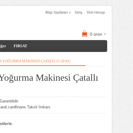
Bilgi Sayfaları
Giriş
Yeni Hesap
0
ürün
iğer
FIRSAT
 YOĞURMA MAKINESI ÇATALLI 15-20 KG
oğurma Makinesi Çatallı
arantilidir.
af,cardfinans Taksit İmkanı
tlerle.