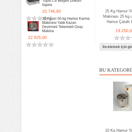
Tüplü Ce Belgeli Döküm
Izgara
10.746,80
25 Kg Hamur Y
Makinası 25 kg 
35 Kg un 50 kg Hamur Karma
Hamur Çatallı
Makinesi Yatık Kazan
Devirmeli Tekerlekli Ozay
19.250,
Makina
22.925,00
BU KATEGORI
10 Kg Hamur Y