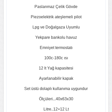
Paslanmaz Çelik Gövde
Piezoelektrik ateşlemeli pilot
Lpg ve Doğalgaza Uyumlu
Yekpare bankolu havuz
Emniyet termostatı
100c-180c ısı
12 lt Yağ kapasitesi
Ayarlanabilir kapak
Set üstü dolaplı kullanıma uygundur
Ölçüleri...40x63x30
Litre..12+12 Lt