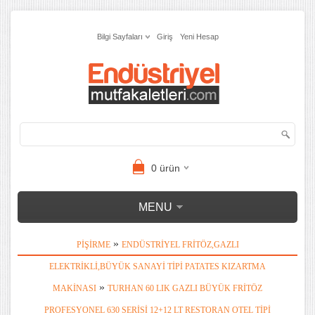
Bilgi Sayfaları
Giriş
Yeni Hesap
0
ürün
MENU
»
PIŞIRME
ENDÜSTRIYEL FRITÖZ,GAZLI
ELEKTRIKLI,BÜYÜK SANAYI TIPI PATATES KIZARTMA
»
MAKINASI
TURHAN 60 LIK GAZLI BÜYÜK FRITÖZ
PROFESYONEL 630 SERISI 12+12 LT RESTORAN OTEL TIPI