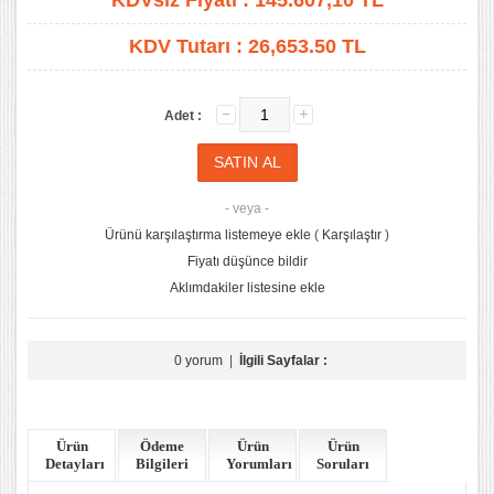
KDVsiz Fiyatı :
145.607,10
TL
KDV Tutarı :
26,653.50 TL
Adet :
- veya -
Ürünü karşılaştırma listemeye ekle
(
Karşılaştır
)
Fiyatı düşünce bildir
Aklımdakiler listesine ekle
0 yorum
|
İlgili Sayfalar :
Ürün
Ödeme
Ürün
Ürün
Detayları
Bilgileri
Yorumları
Soruları