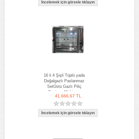
16 li 4 Şişli Tüplü yada
Doğalgazlı Paslanmaz
SetÜstü Gazlı Piliç
Çevirme Makinası
41.666,67 TL