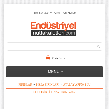
Bilgi Sayfaları
Giriş
Yeni Hesap
0
ürün
MENU
»
»
FIRINLAR
PIZZA FIRINLARI
ATALAY APF50 4 LÜ
ELEKTRIKLI PIZZA FIRINI 400V