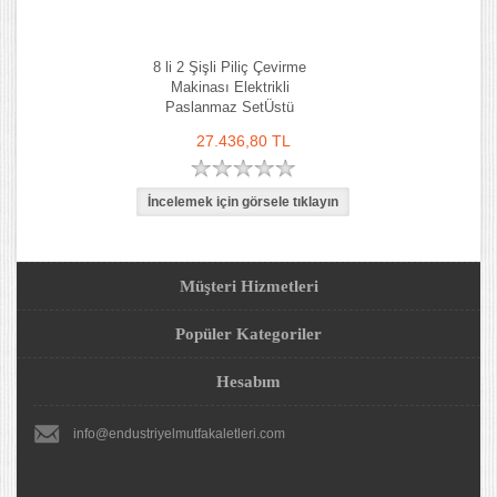
8 li 2 Şişli Piliç Çevirme
Makinası Elektrikli
Paslanmaz SetÜstü
27.436,80 TL
Müşteri Hizmetleri
Popüler Kategoriler
Hesabım
info@endustriyelmutfakaletleri.com