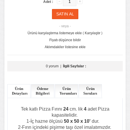
Adet :
- veya -
Ürünü karşılaştırma listemeye ekle
(
Karşılaştır
)
Fiyatı düşünce bildir
Aklımdakiler listesine ekle
0 yorum
|
İlgili Sayfalar :
Ürün
Ödeme
Ürün
Ürün
Detayları
Bilgileri
Yorumları
Soruları
Tek katlı Pizza Fırını
24
cm. lik
4
adet Pizza
kapasitelidir.
1-İç hazne ölçüsü
50 x 50 x 10'
dur.
2-Fırın içindeki pişirme taşı özel imalatımızdır.