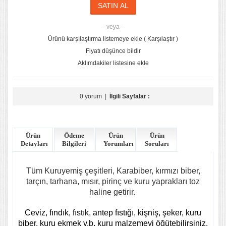
- veya -
Ürünü karşılaştırma listemeye ekle
(
Karşılaştır
)
Fiyatı düşünce bildir
Aklımdakiler listesine ekle
0 yorum
|
İlgili Sayfalar :
Ürün
Ödeme
Ürün
Ürün
Detayları
Bilgileri
Yorumları
Soruları
Tüm Kuruyemiş çeşitleri, Karabiber, kırmızı biber,
tarçın, tarhana, mısır, pirinç ve kuru yaprakları toz
haline getirir.
Ceviz, fındık, fıstık, antep fıstığı, kişniş, şeker, kuru
biber, kuru ekmek v.b. kuru malzemeyi öğütebilirsiniz.