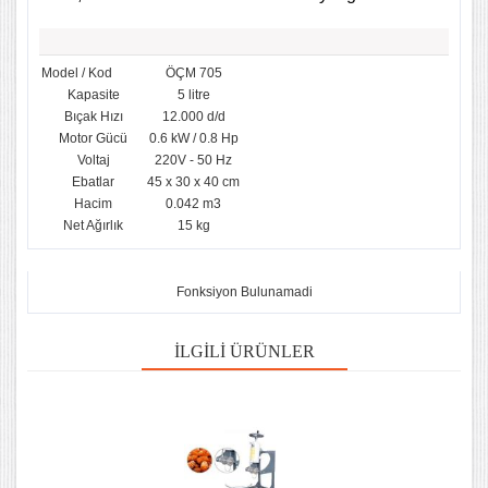
Model / Kod
ÖÇM 705
Kapasite
5 litre
Bıçak Hızı
12.000 d/d
Motor Gücü
0.6 kW / 0.8 Hp
Voltaj
220V - 50 Hz
Ebatlar
45 x 30 x 40 cm
Hacim
0.042 m3
Net Ağırlık
15 kg
Fonksiyon Bulunamadi
İLGILI ÜRÜNLER