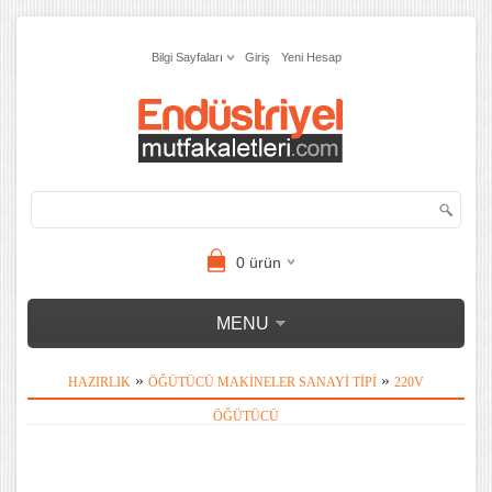
Bilgi Sayfaları
Giriş
Yeni Hesap
0
ürün
MENU
»
»
HAZIRLIK
ÖĞÜTÜCÜ MAKINELER SANAYI TIPI
220V
ÖĞÜTÜCÜ