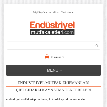
Bilgi Sayfaları
Giriş
Yeni Hesap
0
ürün
MENU
ENDÜSTRIYEL MUTFAK EKIPMANLARI
ÇIFT CIDARLI KAYNATMA TENCERELERI
endüstriyel mutfak ekipmanları çift cidarlı kaynatma tencereleri