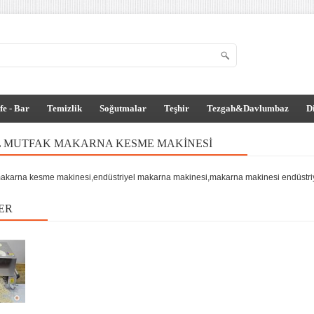
fe - Bar
Temizlik
Soğutmalar
Teşhir
Tezgah&Davlumbaz
D
L MUTFAK MAKARNA KESME MAKINESI
makarna kesme makinesi,endüstriyel makarna makinesi,makarna makinesi endüstri
ER