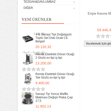
TEZGAH&DAVLUMBAZ
9.400,00
DIĞER
Erişte Kesme M
Sanayi Tip Yonca Waffle
Makinası Değişir Plaka Çap
YENI ÜRÜNLER
17,5
11.902,13
59.446,
4 lü Sanayi Tipi Doğalgazlı
Tüplü Set Üstü Ocak CE
Belgeli
20.120,32
Remta Elektrikli Döner Ocağı
2 Gözlü ev tipi iş tipi
13.200,00
Remta Elektrikli Döner Ocağı
Tek Gözlü ev tipi iş tipi
32 Lik Kasap Et Kıyma
9.400,00
Makinası 220v Sanayi Tipi
31.850,00
Sanayi Tip Yonca Waffle
Makinası Değişir Plaka Çap
17,5
Sanayi tipi Doğalgazlı Tüplü
Ce Belgeli Yer Ocağı Tek
11.902,13
Yanışlı Döküm