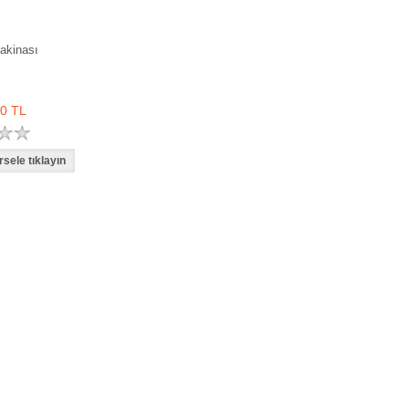
akinası
40 TL