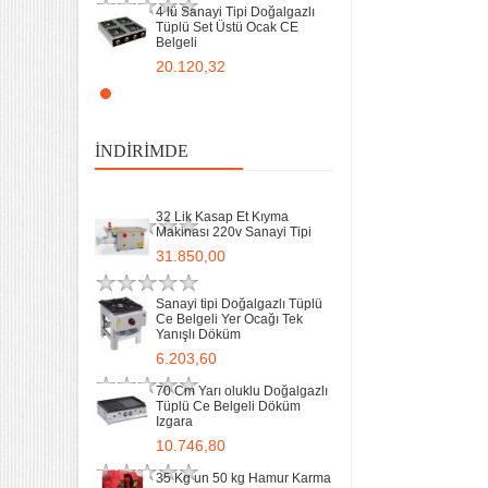
6.203,60
4 lü Sanayi Tipi Doğalgazlı
Tüplü Set Üstü Ocak CE
Belgeli
70 Cm Yarı oluklu Doğalgazlı
Tüplü Ce Belgeli Döküm
20.120,32
Izgara
10.746,80
Remta Elektrikli Döner Ocağı
2 Gözlü ev tipi iş tipi
35 Kg un 50 kg Hamur Karma
13.200,00
Makinesi Yatık Kazan
İNDIRIMDE
Devirmeli Tekerlekli Ozay
Makina
Remta Elektrikli Döner Ocağı
22.925,00
Tek Gözlü ev tipi iş tipi
32 Lik Kasap Et Kıyma
9.400,00
Makinası 220v Sanayi Tipi
31.850,00
Sanayi Tip Yonca Waffle
Makinası Değişir Plaka Çap
17,5
Sanayi tipi Doğalgazlı Tüplü
Ce Belgeli Yer Ocağı Tek
11.902,13
Yanışlı Döküm
6.203,60
70 Cm Yarı oluklu Doğalgazlı
Tüplü Ce Belgeli Döküm
Izgara
10.746,80
35 Kg un 50 kg Hamur Karma