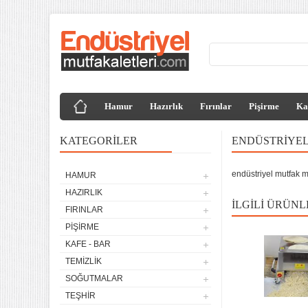
Hamur
Hazırlık
Fırınlar
Pişirme
Ka
KATEGORILER
ENDÜSTRIYE
endüstriyel mutfak 
HAMUR
4 lü Sanayi Tipi Doğalgazlı
HAZIRLIK
Tüplü Set Üstü Ocak CE
Belgeli
İLGILI ÜRÜNL
FIRINLAR
20.120,32
PIŞIRME
Remta Elektrikli Döner Ocağı
KAFE - BAR
2 Gözlü ev tipi iş tipi
TEMIZLIK
13.200,00
SOĞUTMALAR
Remta Elektrikli Döner Ocağı
TEŞHIR
Tek Gözlü ev tipi iş tipi