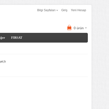
Bilgi Sayfaları
Giriş
Yeni Hesap
0
ürün
iğer
FIRSAT
yel,h