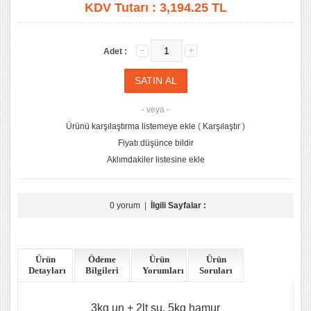
KDV Tutarı :
3,194.25 TL
Adet :
- veya -
Ürünü karşılaştırma listemeye ekle
(
Karşılaştır
)
Fiyatı düşünce bildir
Aklımdakiler listesine ekle
0 yorum
|
İlgili Sayfalar :
Ürün
Ödeme
Ürün
Ürün
Detayları
Bilgileri
Yorumları
Soruları
3kg un + 2lt su, 5kg hamur