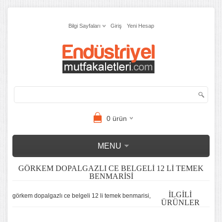
Bilgi Sayfaları
Giriş
Yeni Hesap
0
ürün
MENU
GÖRKEM DOPALGAZLI CE BELGELI 12 LI TEMEK
BENMARISI
İLGILI
görkem dopalgazlı ce belgeli 12 li temek benmarisi,
ÜRÜNLER