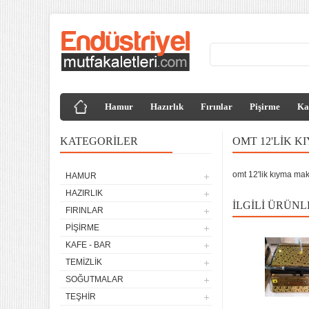
Hamur
Hazırlık
Fırınlar
Pişirme
Ka
KATEGORILER
OMT 12'LIK K
omt 12'lik kıyma maki
HAMUR
HAZIRLIK
İLGILI ÜRÜNL
FIRINLAR
PIŞIRME
KAFE - BAR
TEMIZLIK
SOĞUTMALAR
TEŞHIR