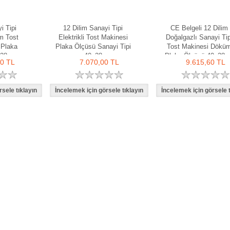
i Tipi
12 Dilim Sanayi Tipi
CE Belgeli 12 Dilim
üm Tost
Elektrikli Tost Makinesi
Doğalgazlı Sanayi Tip
 Plaka
Plaka Ölçüsü Sanayi Tipi
Tost Makinesi Dökü
x28
40x28
Plaka Ölçüsü 40x28
20 TL
7.070,00 TL
9.615,60 TL