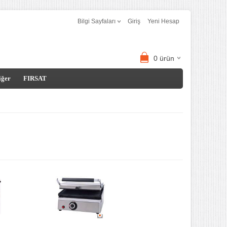
Bilgi Sayfaları
Giriş
Yeni Hesap
0
ürün
iğer
FIRSAT