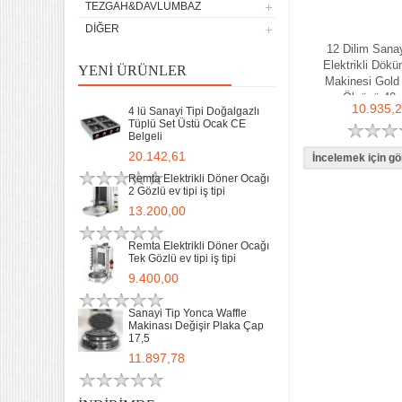
TEZGAH&DAVLUMBAZ
DIĞER
12 Dilim Sanay
Elektrikli Dök
YENI ÜRÜNLER
Makinesi Gold
Ölçüsü 40
10.935,
4 lü Sanayi Tipi Doğalgazlı
Tüplü Set Üstü Ocak CE
Belgeli
20.142,61
Remta Elektrikli Döner Ocağı
2 Gözlü ev tipi iş tipi
13.200,00
Remta Elektrikli Döner Ocağı
Tek Gözlü ev tipi iş tipi
9.400,00
Sanayi Tip Yonca Waffle
Makinası Değişir Plaka Çap
17,5
11.897,78