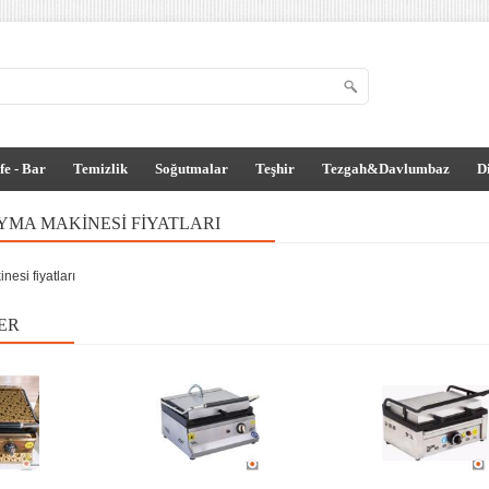
fe - Bar
Temizlik
Soğutmalar
Teşhir
Tezgah&Davlumbaz
D
IYMA MAKINESI FIYATLARI
nesi fiyatları
ER