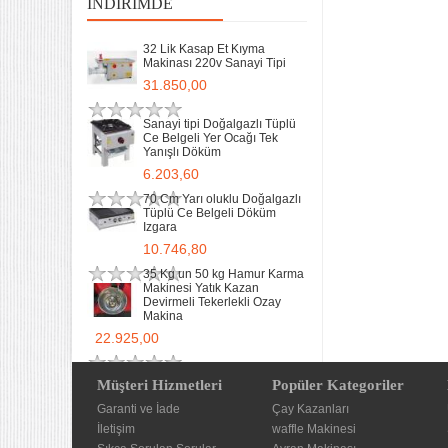
İNDIRIMDE
32 Lik Kasap Et Kıyma
Makinası 220v Sanayi Tipi
31.850,00
Sanayi tipi Doğalgazlı Tüplü
Ce Belgeli Yer Ocağı Tek
Yanışlı Döküm
6.203,60
70 Cm Yarı oluklu Doğalgazlı
Tüplü Ce Belgeli Döküm
Izgara
10.746,80
35 Kg un 50 kg Hamur Karma
Makinesi Yatık Kazan
Devirmeli Tekerlekli Ozay
Makina
22.925,00
Müşteri Hizmetleri
Popüler Kategoriler
Garanti ve İade
Çay Kazanları
İletişim
waffle Makinesi