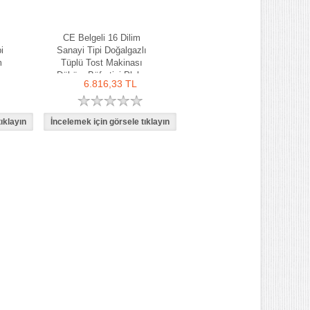
CE Belgeli 16 Dilim
i
Sanayi Tipi Doğalgazlı
m
Tüplü Tost Makinası
cm
Döküm Büfe tipi Plaka
6.816,33 TL
Ölçüsü 40x27cm