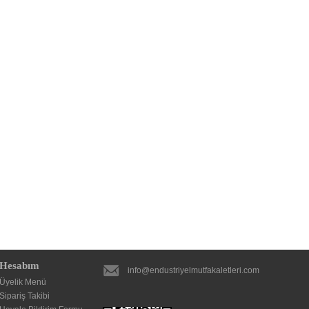
Hesabım
info@endustriyelmutfakaletleri.com
Üyelik Menü
Sipariş Takibi