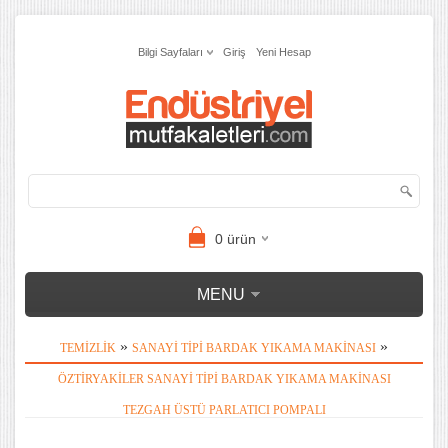
Bilgi Sayfaları
Giriş
Yeni Hesap
0
ürün
MENU
»
»
TEMIZLIK
SANAYI TIPI BARDAK YIKAMA MAKINASI
ÖZTIRYAKILER SANAYI TIPI BARDAK YIKAMA MAKINASI
TEZGAH ÜSTÜ PARLATICI POMPALI