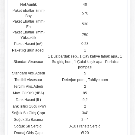
Net Ağırlık
40
Paket Ebatları (mm)
570
Boy
Paket Ebatları (mm)
530
En
Paket Ebatları (mm)
750
Yükseklik
Paket Hacmi (m³)
0,23
Paket içi ürün adedi
1
1 Düz bardak sep., 1 Çay kahve tabak apa., 1
Standart Aksesuar
Su giriş hort., 1 Çatal kaşık apa., Parlatıcı
pompası
Standard Aks. Adedi
5
Tercihli Aksesuar
Deterjan pom. , Tahliye pom
Tercihli Aks. Adedi
2
Max. Gürültü (dBA)
85
Tank Hacmi (lt.)
9,2
Tank Isıtıcı Gücü (kW)
2
Soğuk Su Giriş Çapı
3/4"
Soğuk Su Basıncı
2 - 4
Soğuk Su Sertliği
0-10 Fransız Sertliği
Dranaj Giriş Çapı
Ø 20