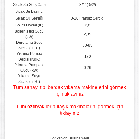
Sıcak Su Giriş Çapı
3/4" ( 50º)
Sıcak Su Basıncı
Sıcak Su Sertliği
0-10 Fransız Sertliği
Boiler Hacmi (lt.)
2,8
Boiler Isıtıcı Gücü
2,95
(kW)
Durulama Suyu
80-85
Sıcaklığı (ºC)
Yıkama Pompa
170
Debisi (lt/dk.)
Yıkama Pompası
0,26
Gücü (kW)
Yıkama Suyu
Sıcaklığı (ºC)
Tüm sanayi tipi bardak yıkama makinelerini görmek
için tıklayınız
Tüm öztiryakiler bulaşık makinalarını görmek için
tıklayınız
Fonksiyon Bulunamadi