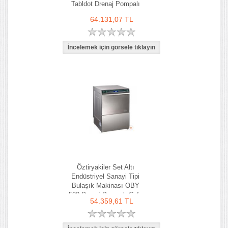
Tabldot Drenaj Pompalı
64.131,07 TL
Öztiryakiler Set Altı
Endüstriyel Sanayi Tipi
Bulaşık Makinası OBY
500 Drenaj Pompalı Cafe
54.359,61 TL
Lokanta