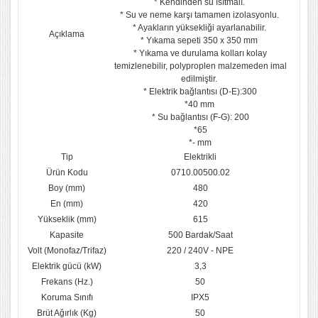
* Kendinden su ısıtmalı.
* Su ve neme karşı tamamen izolasyonlu.
* Ayakların yüksekliği ayarlanabilir.
Açıklama
* Yıkama sepeti 350 x 350 mm
* Yıkama ve durulama kolları kolay
temizlenebilir, polyproplen malzemeden imal
edilmiştir.
* Elektrik bağlantısı (D-E):300
*40 mm
* Su bağlantısı (F-G): 200
*65
*- mm
Tip
Elektrikli
Ürün Kodu
0710.00500.02
Boy (mm)
480
En (mm)
420
Yükseklik (mm)
615
Kapasite
500 Bardak/Saat
Volt (Monofaz/Trifaz)
220 / 240V - NPE
Elektrik gücü (kW)
3,3
Frekans (Hz.)
50
Koruma Sınıfı
IPX5
Brüt Ağırlık (Kg)
50