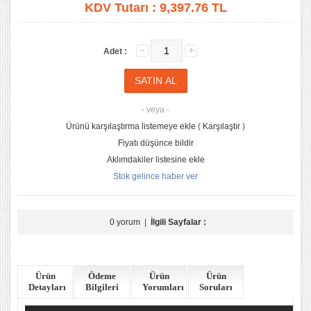
KDV Tutarı :
9,397.76 TL
Adet :
- veya -
Ürünü karşılaştırma listemeye ekle
(
Karşılaştır
)
Fiyatı düşünce bildir
Aklımdakiler listesine ekle
Stok gelince haber ver
0 yorum
|
İlgili Sayfalar :
Ürün
Ödeme
Ürün
Ürün
Detayları
Bilgileri
Yorumları
Soruları