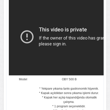
Model
OBY 500 B
* Yekpare yıkama tankı gastronomik hijyenik.
* Kapak açıldıktan sonra yıkama işlemi durur.
* Kapak her açılıp kapandığında otomatik
çalışma.
* 1 program seçeneklidir.