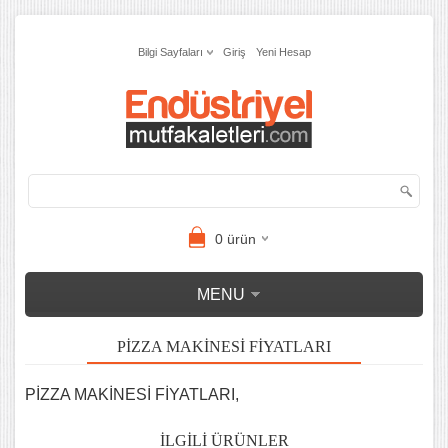
Bilgi Sayfaları
Giriş
Yeni Hesap
0
ürün
MENU
PİZZA MAKİNESİ FİYATLARI
PİZZA MAKİNESİ FİYATLARI,
İLGILI ÜRÜNLER