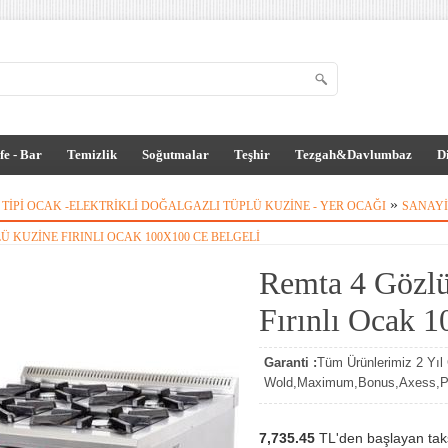
fe - Bar
Temizlik
Soğutmalar
Teşhir
Tezgah&Davlumbaz
D
»
 TIPI OCAK -ELEKTRIKLI DOĞALGAZLI TÜPLÜ KUZINE - YER OCAĞI
SANAYI 
 KUZINE FIRINLI OCAK 100X100 CE BELGELI
Remta 4 Gözlü
Fırınlı Ocak 
Garanti :
Tüm Ürünlerimiz 2 Yıl G
Wold,Maximum,Bonus,Axess,Par
7,735.45
TL'den başlayan taksi