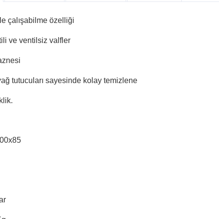
e çalışabilme özelliği
li ve ventilsiz valfler
haznesi
ağ tutucuları sayesinde kolay temizlene
klik.
00x85
ar