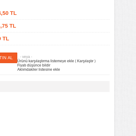
4,50
TL
,75
TL
9 TL
- veya -
Ürünü karşılaştırma listemeye ekle
(
Karşılaştır
)
Fiyatı düşünce bildir
Aklımdakiler listesine ekle