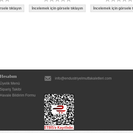
Hesabım
info@endustriyelmutfakaletleri.com
Üyelik Menü
Sipariş Takibi
Havale Bildirim Formu