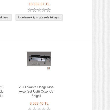
13.632,67 TL
stü
2 Li Lokanta Ocağı Kısa
 CE
Ayak Set Üstü Ocak Ce
lü
Belgeli
8.082,40 TL