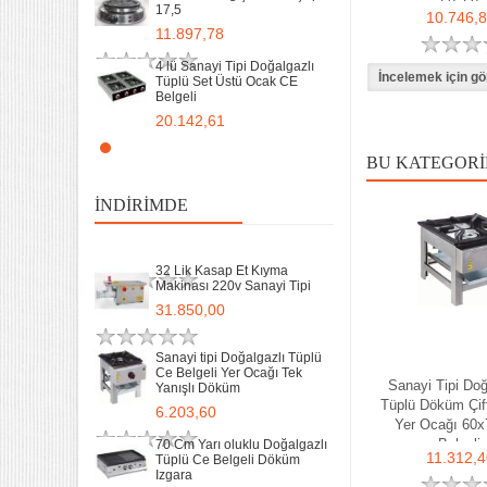
60x60
17,5
Sanayi tipi Doğalgazlı Tüplü
10.746,
Ce Belgeli Yer Ocağı Tek
11.897,78
Yanışlı Döküm
6.203,60
4 lü Sanayi Tipi Doğalgazlı
Tüplü Set Üstü Ocak CE
Belgeli
70 Cm Yarı oluklu Doğalgazlı
Tüplü Ce Belgeli Döküm
20.142,61
Izgara
10.746,80
Remta Elektrikli Döner Ocağı
BU KATEGORI
2 Gözlü ev tipi iş tipi
35 Kg un 50 kg Hamur Karma
13.200,00
Makinesi Yatık Kazan
İNDIRIMDE
Devirmeli Tekerlekli Ozay
Makina
Remta Elektrikli Döner Ocağı
22.925,00
Tek Gözlü ev tipi iş tipi
32 Lik Kasap Et Kıyma
9.400,00
Makinası 220v Sanayi Tipi
31.850,00
Sanayi Tip Yonca Waffle
Makinası Değişir Plaka Çap
17,5
Sanayi tipi Doğalgazlı Tüplü
Ce Belgeli Yer Ocağı Tek
11.897,78
Sanayi Tipi Doğ
Yanışlı Döküm
Tüplü Döküm Çift
6.203,60
Yer Ocağı 60
Belgeli
70 Cm Yarı oluklu Doğalgazlı
11.312,4
Tüplü Ce Belgeli Döküm
Izgara