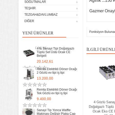
Ağırlık ...150 
SOĞUTMALAR
Remta Elektrikli Döner Ocağı
TEŞHIR
Gazmer Onaylı
Tek Gözlü ev tipi iş tipi
TEZGAH&DAVLUMBAZ
9.400,00
DIĞER
Sanayi Tip Yonca Waffle
Makinası Değişir Plaka Çap
Fonksiyon Buluna
YENI ÜRÜNLER
17,5
11.897,78
4 lü Sanayi Tipi Doğalgazlı
İLGILI ÜRÜNL
Tüplü Set Üstü Ocak CE
Belgeli
20.142,61
Remta Elektrikli Döner Ocağı
2 Gözlü ev tipi iş tipi
13.200,00
Remta Elektrikli Döner Ocağı
Tek Gözlü ev tipi iş tipi
32 Lik Kasap Et Kıyma
9.400,00
Makinası 220v Sanayi Tipi
4 Gözlü Sanay
31.850,00
Doğalgazlı Tüplü
Sanayi Tip Yonca Waffle
Ocak Eko CE B
Makinası Değişir Plaka Çap