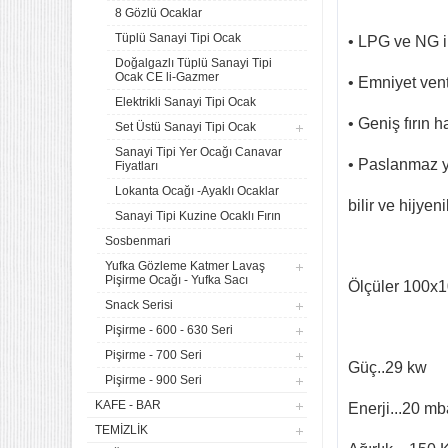
8 Gözlü Ocaklar
Tüplü Sanayi Tipi Ocak
• LPG ve NG il
Doğalgazlı Tüplü Sanayi Tipi
Ocak CE li-Gazmer
• Emniyet venti
Elektrikli Sanayi Tipi Ocak
• Geniş fırın 
Set Üstü Sanayi Tipi Ocak
Sanayi Tipi Yer Ocağı Canavar
• Paslanmaz y
Fiyatları
Lokanta Ocağı -Ayaklı Ocaklar
bilir ve hijyeni
Sanayi Tipi Kuzine Ocaklı Fırın
Sosbenmari
Yufka Gözleme Katmer Lavaş
Pişirme Ocağı - Yufka Sacı
Ölçüler 10
0x1
Snack Serisi
4 lü Sanayi Tipi Doğalgazlı
Pişirme - 600 - 630 Seri
Tüplü Set Üstü Ocak CE
Belgeli
Pişirme - 700 Seri
20.142,61
Güç..29 kw
Pişirme - 900 Seri
Remta Elektrikli Döner Ocağı
KAFE - BAR
Enerji...20 mb
2 Gözlü ev tipi iş tipi
TEMIZLIK
13.200,00