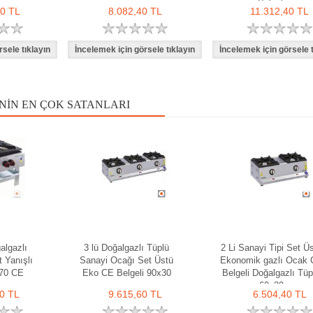
Belgeli
80 TL
8.082,40 TL
11.312,40 TL
NIN EN ÇOK SATANLARI
algazlı
3 lü Doğalgazlı Tüplü
2 Li Sanayi Tipi Set Ü
 Yanışlı
Sanayi Ocağı Set Üstü
Ekonomik gazlı Ocak
x70 CE
Eko CE Belgeli 90x30
Belgeli Doğalgazlı Tüp
60x29
0 TL
9.615,60 TL
6.504,40 TL