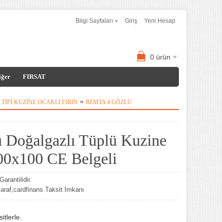
Bilgi Sayfaları
Giriş
Yeni Hesap
0
ürün
iğer
FIRSAT
»
TIPI KUZINE OCAKLI FIRIN
REMTA 4 GÖZLÜ
 Doğalgazlı Tüplü Kuzine
100x100 CE Belgeli
arantilidir.
af,cardfinans Taksit İmkanı
tlerle.