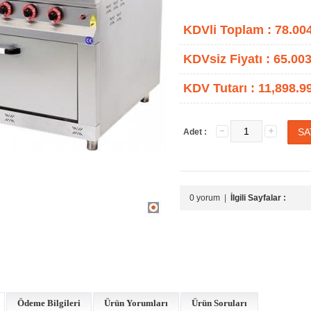
KDVli Toplam :
78.00
KDVsiz Fiyatı :
65.003
KDV Tutarı :
11,898.9
Adet :
0 yorum
|
İlgili Sayfalar :
Ödeme Bilgileri
Ürün Yorumları
Ürün Soruları