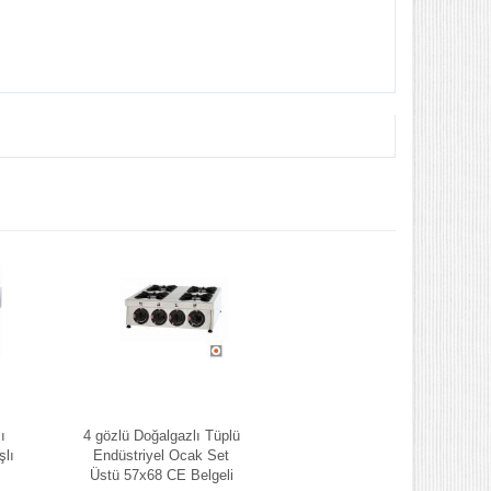
ı
4 gözlü Doğalgazlı Tüplü
şlı
Endüstriyel Ocak Set
Üstü 57x68 CE Belgeli