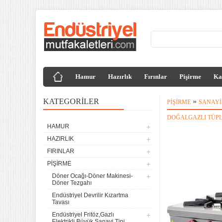
Hamur
Hazırlık
Fırınlar
Pişirme
Ka
KATEGORILER
»
PIŞIRME
SANAYI
DOĞALGAZLI TÜPLÜ
HAMUR
HAZIRLIK
FIRINLAR
PIŞIRME
Döner Ocağı-Döner Makinesi-
Döner Tezgahı
Endüstriyel Devrilir Kızartma
Tavası
Endüstriyel Fritöz,Gazlı
Elektrikli,Büyük Sanayi Tipi