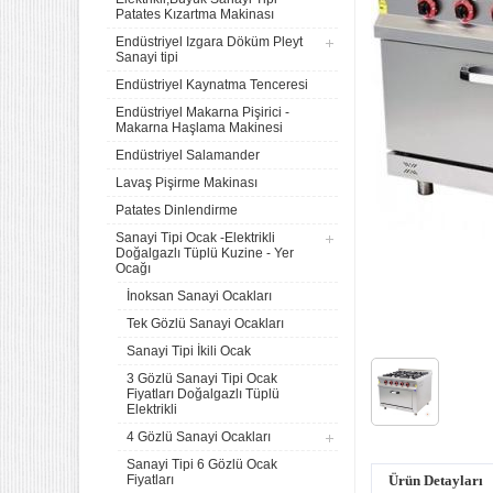
Patates Kızartma Makinası
Endüstriyel Izgara Döküm Pleyt
Sanayi tipi
Endüstriyel Kaynatma Tenceresi
Endüstriyel Makarna Pişirici -
Makarna Haşlama Makinesi
Endüstriyel Salamander
Lavaş Pişirme Makinası
Patates Dinlendirme
Sanayi Tipi Ocak -Elektrikli
Doğalgazlı Tüplü Kuzine - Yer
Ocağı
İnoksan Sanayi Ocakları
Tek Gözlü Sanayi Ocakları
Sanayi Tipi İkili Ocak
3 Gözlü Sanayi Tipi Ocak
Fiyatları Doğalgazlı Tüplü
Elektrikli
4 Gözlü Sanayi Ocakları
Sanayi Tipi 6 Gözlü Ocak
Fiyatları
Ürün Detayları