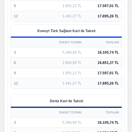
9
1.955,22 TL
17.597,01 TL
12
1.491,27 TL
17.895,26 TL
Kuveyt Türk Sağlam Kart ile Taksit
TAKSIT TUTARI
TOPLAM
3
5.368,58 TL
16.105,74 TL
6
2.808,56 TL
16.851,37 TL
9
1.955,22 TL
17.597,01 TL
12
1.491,27 TL
17.895,26 TL
Deniz Kart ile Taksit
TAKSIT TUTARI
TOPLAM
3
5.368,58 TL
16.105,74 TL