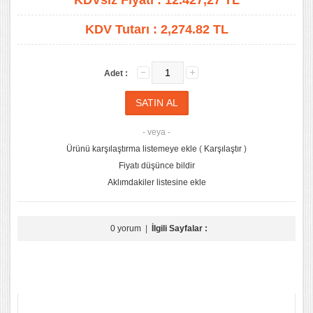
KDVsiz Fiyatı :
12.427,27
TL
KDV Tutarı :
2,274.82 TL
Adet :
- veya -
Ürünü karşılaştırma listemeye ekle
(
Karşılaştır
)
Fiyatı düşünce bildir
Aklımdakiler listesine ekle
0 yorum
|
İlgili Sayfalar :