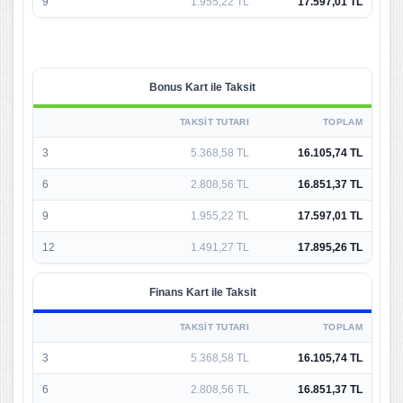
9
1.955,22 TL
17.597,01 TL
Bonus Kart ile Taksit
TAKSIT TUTARI
TOPLAM
3
5.368,58 TL
16.105,74 TL
6
2.808,56 TL
16.851,37 TL
9
1.955,22 TL
17.597,01 TL
12
1.491,27 TL
17.895,26 TL
Finans Kart ile Taksit
TAKSIT TUTARI
TOPLAM
3
5.368,58 TL
16.105,74 TL
6
2.808,56 TL
16.851,37 TL