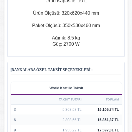
Ürün Kapasite: 10 L
Ürün Ölçüsü: 320x620x440 mm
Paket Ölçüsü: 350x530x460 mm
Ağırlık: 8.5 kg
Güç: 2700 W
BANKALARA ÖZEL TAKSIT SEÇENEKLERI :
World Kart ile Taksit
TAKSIT TUTARI
TOPLAM
3
5.368,58 TL
16.105,74 TL
6
2.808,56 TL
16.851,37 TL
9
1.955,22 TL
17.597,01 TL