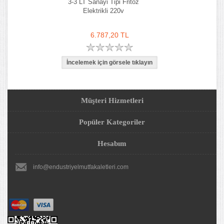
3-3 LT Sanayi Tipi Fritöz
Elektrikli 220v
6.787,20 TL
Müşteri Hizmetleri
Popüler Kategoriler
Hesabım
info@endustriyelmutfakaletleri.com