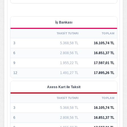
İş Bankası
TAKSIT TUTARI
TOPLAM
3
5.368,58 TL
16.105,74 TL
6
2.808,56 TL
16.851,37 TL
9
1.955,22 TL
17.597,01 TL
12
1.491,27 TL
17.895,26 TL
Axess Kart ile Taksit
TAKSIT TUTARI
TOPLAM
3
5.368,58 TL
16.105,74 TL
6
2.808,56 TL
16.851,37 TL