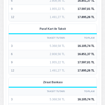
6
2.808,56 TL
16.851,37 TL
9
1.955,22 TL
17.597,01 TL
12
1.491,27 TL
17.895,26 TL
Paraf Kart ile Taksit
TAKSIT TUTARI
TOPLAM
3
5.368,58 TL
16.105,74 TL
6
2.808,56 TL
16.851,37 TL
9
1.955,22 TL
17.597,01 TL
12
1.491,27 TL
17.895,26 TL
Ziraat Bankası
TAKSIT TUTARI
TOPLAM
3
5.368,58 TL
16.105,74 TL