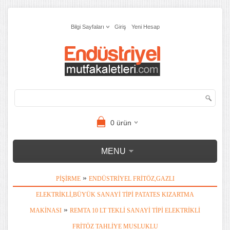
Bilgi Sayfaları
Giriş
Yeni Hesap
0
ürün
MENU
»
PIŞIRME
ENDÜSTRIYEL FRITÖZ,GAZLI
ELEKTRIKLI,BÜYÜK SANAYI TIPI PATATES KIZARTMA
»
MAKINASI
REMTA 10 LT TEKLI SANAYI TIPI ELEKTRIKLI
FRITÖZ TAHLIYE MUSLUKLU