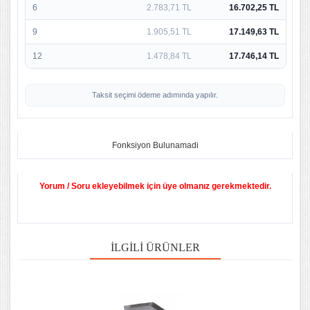
6
2.783,71 TL
16.702,25 TL
9
1.905,51 TL
17.149,63 TL
12
1.478,84 TL
17.746,14 TL
Taksit seçimi ödeme adımında yapılır.
Fonksiyon Bulunamadi
Yorum / Soru ekleyebilmek için üye olmanız gerekmektedir.
İLGILI ÜRÜNLER