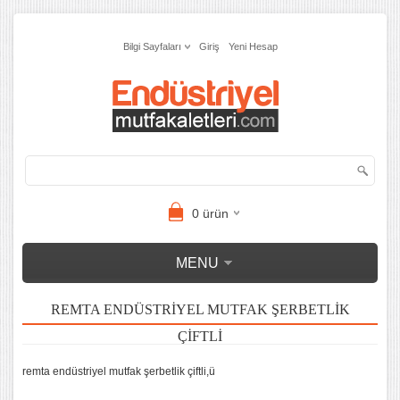
Bilgi Sayfaları
Giriş
Yeni Hesap
0
ürün
MENU
REMTA ENDÜSTRIYEL MUTFAK ŞERBETLIK
ÇIFTLI
remta endüstriyel mutfak şerbetlik çiftli,ü