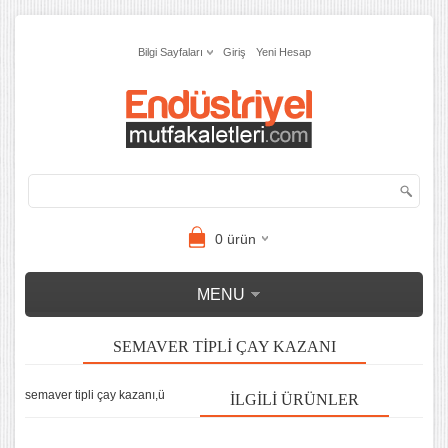
Bilgi Sayfaları
Giriş
Yeni Hesap
0
ürün
MENU
SEMAVER TIPLI ÇAY KAZANI
semaver tipli çay kazanı,ü
İLGILI ÜRÜNLER