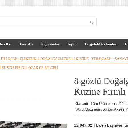
fe - Bar
Temizlik
Soğutmalar
Teşhir
Tezgah&Davlumbaz
D
»
 TIPI OCAK -ELEKTRIKLI DOĞALGAZLI TÜPLÜ KUZINE - YER OCAĞI
SANAYI 
I KUZINE FIRINLI OCAK CE BELGELI
8 gözlü Doğalg
Kuzine Fırınlı
Garanti :
Tüm Ürünlerimiz 2 Yıl G
Wold,Maximum,Bonus,Axess,Par
12,847.32
TL'den başlayan tak