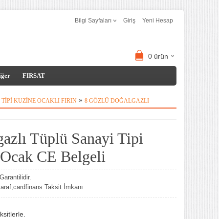
Bilgi Sayfaları
Giriş
Yeni Hesap
0
ürün
iğer
FIRSAT
»
TIPI KUZINE OCAKLI FIRIN
8 GÖZLÜ DOĞALGAZLI
azlı Tüplü Sanayi Tipi
 Ocak CE Belgeli
arantilidir.
af,cardfinans Taksit İmkanı
sitlerle.