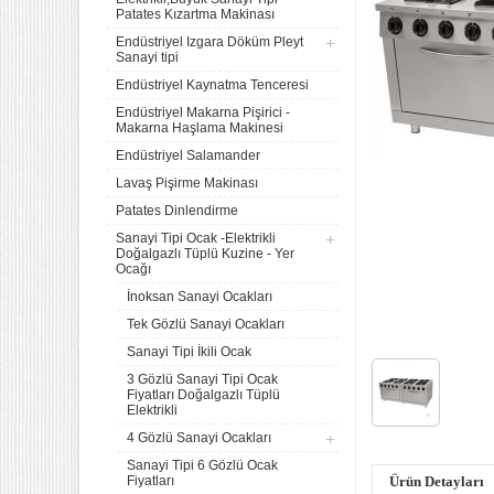
Patates Kızartma Makinası
Endüstriyel Izgara Döküm Pleyt
Sanayi tipi
Endüstriyel Kaynatma Tenceresi
Endüstriyel Makarna Pişirici -
Makarna Haşlama Makinesi
Endüstriyel Salamander
Lavaş Pişirme Makinası
Patates Dinlendirme
Sanayi Tipi Ocak -Elektrikli
Doğalgazlı Tüplü Kuzine - Yer
Ocağı
İnoksan Sanayi Ocakları
Tek Gözlü Sanayi Ocakları
Sanayi Tipi İkili Ocak
3 Gözlü Sanayi Tipi Ocak
Fiyatları Doğalgazlı Tüplü
Elektrikli
4 Gözlü Sanayi Ocakları
Sanayi Tipi 6 Gözlü Ocak
Fiyatları
Ürün Detayları