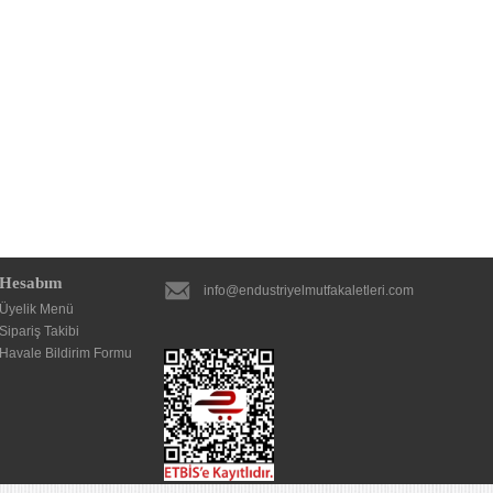
Hesabım
info@endustriyelmutfakaletleri.com
Üyelik Menü
Sipariş Takibi
Havale Bildirim Formu