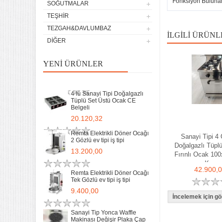
Fonksiyon Buluna
SOĞUTMALAR
Remta Elektrikli Döner Ocağı
TEŞHIR
Tek Gözlü ev tipi iş tipi
TEZGAH&DAVLUMBAZ
9.400,00
İLGILI ÜRÜNL
DIĞER
Sanayi Tip Yonca Waffle
Makinası Değişir Plaka Çap
YENI ÜRÜNLER
17,5
11.902,13
4 lü Sanayi Tipi Doğalgazlı
Tüplü Set Üstü Ocak CE
Belgeli
20.120,32
Remta Elektrikli Döner Ocağı
Sanayi Tipi 4
2 Gözlü ev tipi iş tipi
Doğalgazlı Tüpl
13.200,00
Fırınlı Ocak 10
Kw
42.900,
Remta Elektrikli Döner Ocağı
Tek Gözlü ev tipi iş tipi
32 Lik Kasap Et Kıyma
9.400,00
Makinası 220v Sanayi Tipi
31.850,00
Sanayi Tip Yonca Waffle
Makinası Değişir Plaka Çap