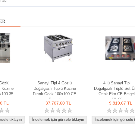
madi
ER
 Gözlü
Sanayi Tipi 4 Gözlü
4 lü Sanayi Tipi
ü Kuzine
Doğalgazlı Tüplü Kuzine
Doğalgazlı Tüplü Set Ü
0x100 35
Fırınlı Ocak 100x100 CE
Ocak Eko CE Belgel
Belgeli
60x60
00 TL
37.707,60 TL
9.819,67 TL