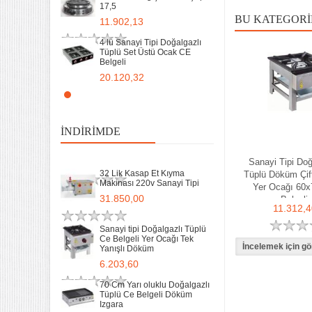
17,5
Sanayi tipi Doğalgazlı Tüplü
Ce Belgeli Yer Ocağı Tek
BU KATEGORI
11.902,13
Yanışlı Döküm
6.203,60
4 lü Sanayi Tipi Doğalgazlı
Tüplü Set Üstü Ocak CE
Belgeli
70 Cm Yarı oluklu Doğalgazlı
Tüplü Ce Belgeli Döküm
20.120,32
Izgara
10.746,80
Remta Elektrikli Döner Ocağı
2 Gözlü ev tipi iş tipi
35 Kg un 50 kg Hamur Karma
13.200,00
Makinesi Yatık Kazan
İNDIRIMDE
Devirmeli Tekerlekli Ozay
Makina
Remta Elektrikli Döner Ocağı
22.925,00
Sanayi Tipi Doğ
Tek Gözlü ev tipi iş tipi
32 Lik Kasap Et Kıyma
Tüplü Döküm Çift
9.400,00
Makinası 220v Sanayi Tipi
Yer Ocağı 60
31.850,00
Belgeli
11.312,4
Sanayi Tip Yonca Waffle
Makinası Değişir Plaka Çap
17,5
Sanayi tipi Doğalgazlı Tüplü
Ce Belgeli Yer Ocağı Tek
11.902,13
Yanışlı Döküm
6.203,60
70 Cm Yarı oluklu Doğalgazlı
Tüplü Ce Belgeli Döküm
Izgara