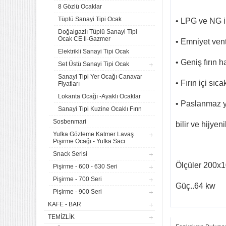
8 Gözlü Ocaklar
Tüplü Sanayi Tipi Ocak
• LPG ve NG il
Doğalgazlı Tüplü Sanayi Tipi
Ocak CE li-Gazmer
• Emniyet venti
Elektrikli Sanayi Tipi Ocak
• Geniş fırın 
Set Üstü Sanayi Tipi Ocak
Sanayi Tipi Yer Ocağı Canavar
• Fırın içi sıc
Fiyatları
Lokanta Ocağı -Ayaklı Ocaklar
• Paslanmaz y
Sanayi Tipi Kuzine Ocaklı Fırın
Sosbenmari
bilir ve hijyeni
Yufka Gözleme Katmer Lavaş
Pişirme Ocağı - Yufka Sacı
Snack Serisi
4 lü Sanayi Tipi Doğalgazlı
Ölçüler 200x
Pişirme - 600 - 630 Seri
Tüplü Set Üstü Ocak CE
Belgeli
Pişirme - 700 Seri
20.120,32
Güç..64 kw
Pişirme - 900 Seri
Remta Elektrikli Döner Ocağı
KAFE - BAR
2 Gözlü ev tipi iş tipi
TEMIZLIK
13.200,00