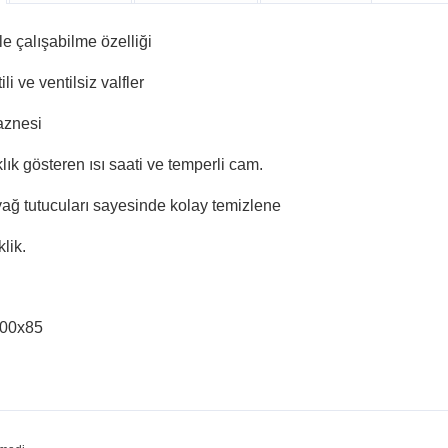
e çalışabilme özelliği
li ve ventilsiz valfler
haznesi
aklık gösteren ısı saati ve temperli cam.
ağ tutucuları sayesinde kolay temizlene
klik.
100x85