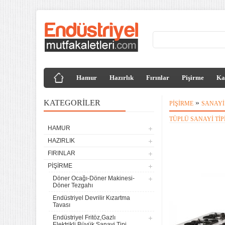
Hamur
Hazırlık
Fırınlar
Pişirme
Ka
KATEGORILER
»
PIŞIRME
SANAYI
TÜPLÜ SANAYI TIP
HAMUR
HAZIRLIK
FIRINLAR
PIŞIRME
Döner Ocağı-Döner Makinesi-
Döner Tezgahı
Endüstriyel Devrilir Kızartma
Tavası
Endüstriyel Fritöz,Gazlı
Elektrikli,Büyük Sanayi Tipi