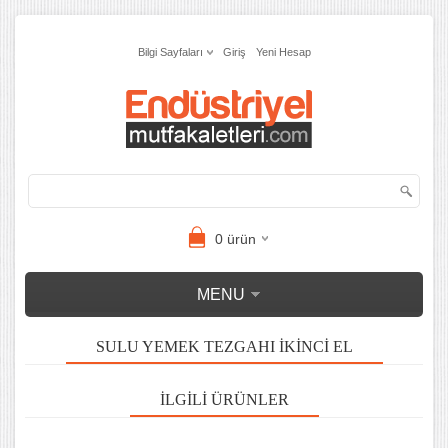
Bilgi Sayfaları
Giriş
Yeni Hesap
0
ürün
MENU
SULU YEMEK TEZGAHI IKINCI EL
İLGILI ÜRÜNLER