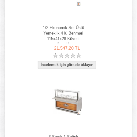
1/2 Ekonomik Set Üstü
Yemeklik 4 lü Benmari
115x41x28 Küvetli
Kapaklı
21.547,20 TL
3 Sıcak 1 Soğuk