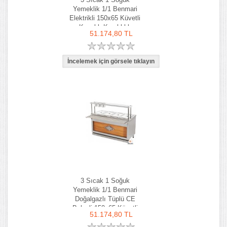
Yemeklik 1/1 Benmari
Elektrikli 150x65 Küvetli
Kapaklı Kaşıklıklı
51.174,80 TL
3 Sıcak 1 Soğuk
Yemeklik 1/1 Benmari
Doğalgazlı Tüplü CE
Belgeli 150x65 Küvetli
51.174,80 TL
Kapaklı Kaşıklıklı